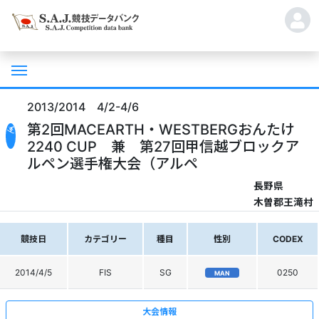
2013/2014 4/2-4/6
第2回MACEARTH・WESTBERGおんたけ
2240 CUP 兼 第27回甲信越ブロックア
ルペン選手権大会（アルペ
長野県
木曽郡王滝村
競技日
カテゴリー
種目
性別
CODEX
2014/4/5
FIS
SG
0250
MAN
大会情報