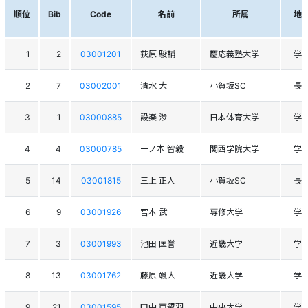
順位
Bib
Code
名前
所属
地
1
2
03001201
荻原 駿輔
慶応義塾大学
学
2
7
03002001
清水 大
小賀坂SC
長
3
1
03000885
設楽 渉
日本体育大学
学
4
4
03000785
一ノ本 智毅
関西学院大学
学
5
14
03001815
三上 正人
小賀坂SC
長
6
9
03001926
宮本 武
専修大学
学
7
3
03001993
池田 匡誉
近畿大学
学
8
13
03001762
藤原 颯大
近畿大学
学
9
21
03001595
田中 亜留羽
中央大学
学