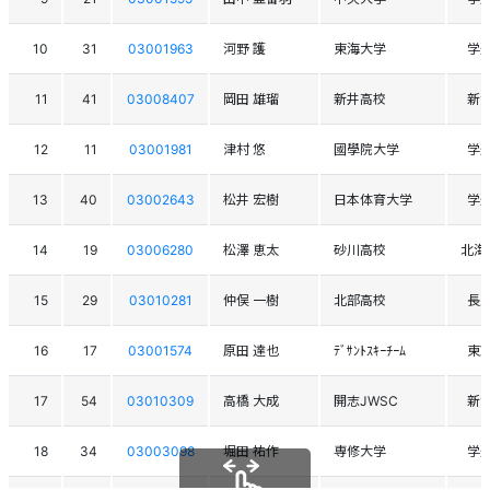
10
31
03001963
河野 護
東海大学
学
11
41
03008407
岡田 雄瑠
新井高校
新
12
11
03001981
津村 悠
國學院大学
学
13
40
03002643
松井 宏樹
日本体育大学
学
14
19
03006280
松澤 恵太
砂川高校
北海
15
29
03010281
仲俣 一樹
北部高校
長
16
17
03001574
原田 達也
ﾃﾞｻﾝﾄｽｷｰﾁｰﾑ
東
17
54
03010309
高橋 大成
開志JWSC
新
18
34
03003098
堀田 祐作
専修大学
学