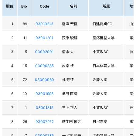
順位
Bib
Code
名前
所属
地
1
89
03010213
瀧澤 宏臣
日建総業SC
山
2
11
03001201
荻原 駿輔
慶応義塾大学
学
3
5
03002001
清水 大
小賀坂SC
長
4
15
03000885
設楽 渉
日本体育大学
学
5
72
03000060
林 来征
近畿大学
学
6
10
03001993
池田 匡誉
近畿大学
学
7
1
03001815
三上 正人
小賀坂SC
長
8
26
03007972
萩生田 博之
日出高校
東
9
7
03000785
一ノ本 智毅
関西学院大学
学