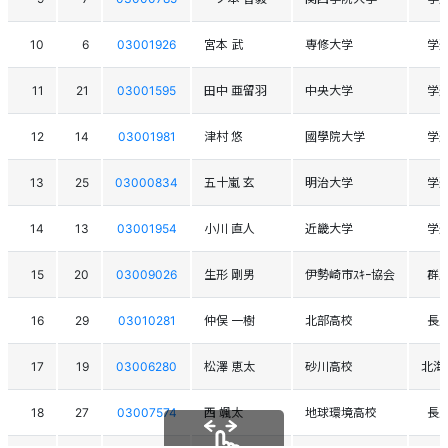
10
6
03001926
宮本 武
専修大学
学
11
21
03001595
田中 亜留羽
中央大学
学
12
14
03001981
津村 悠
國學院大学
学
13
25
03000834
五十嵐 玄
明治大学
学
14
13
03001954
小川 直人
近畿大学
学
15
20
03009026
生形 剛男
伊勢崎市ｽｷｰ協会
群
16
29
03010281
仲俣 一樹
北部高校
長
17
19
03006280
松澤 恵太
砂川高校
北海
18
27
03007574
西 颯太
地球環境高校
長