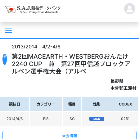
2013/2014 4/2-4/6
第2回MACEARTH・WESTBERGおんたけ
2240 CUP 兼 第27回甲信越ブロックア
ルペン選手権大会（アルペ
長野県
木曽郡王滝村
競技日
カテゴリー
種目
性別
CODEX
2014/4/6
FIS
SG
0251
MAN
大会情報