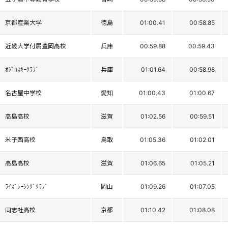
京都産業大学
徳島
01:00.41
00:58.85
近畿大学付属豊岡高校
兵庫
00:59.88
00:59.43
ｵｼﾞﾛｽｷｰｸﾗﾌﾞ
兵庫
01:01.64
00:58.98
名古屋中学校
愛知
01:00.43
01:00.67
高島高校
滋賀
01:02.56
00:59.51
米子西高校
鳥取
01:05.36
01:02.01
高島高校
滋賀
01:06.65
01:05.21
ﾗｲｽﾞﾚｰｼﾝｸﾞｸﾗﾌﾞ
岡山
01:09.26
01:07.05
同志社高校
京都
01:10.42
01:08.08