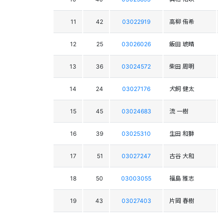
11
42
03022919
高柳 侑希
12
25
03026026
飯田 琥晴
13
36
03024572
柴田 周明
14
24
03027176
犬飼 健太
15
45
03024683
流 一樹
16
39
03025310
生田 和獅
17
51
03027247
古谷 大和
18
50
03003055
福島 雅志
19
43
03027403
片岡 春樹