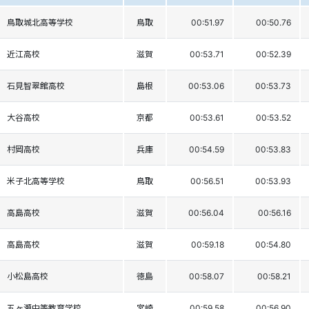
鳥取城北高等学校
鳥取
00:51.97
00:50.76
近江高校
滋賀
00:53.71
00:52.39
石見智翠館高校
島根
00:53.06
00:53.73
大谷高校
京都
00:53.61
00:53.52
村岡高校
兵庫
00:54.59
00:53.83
米子北高等学校
鳥取
00:56.51
00:53.93
高島高校
滋賀
00:56.04
00:56.16
高島高校
滋賀
00:59.18
00:54.80
小松島高校
徳島
00:58.07
00:58.21
五ヶ瀬中等教育学校
宮崎
00:59.58
00:56.90