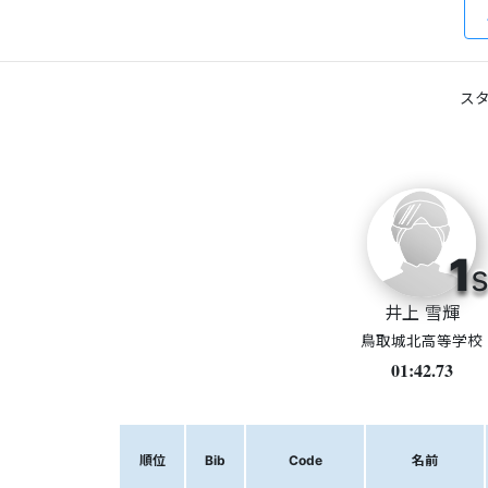
スタ
1
s
井上 雪輝
鳥取城北高等学校
01:42.73
順位
Bib
Code
名前