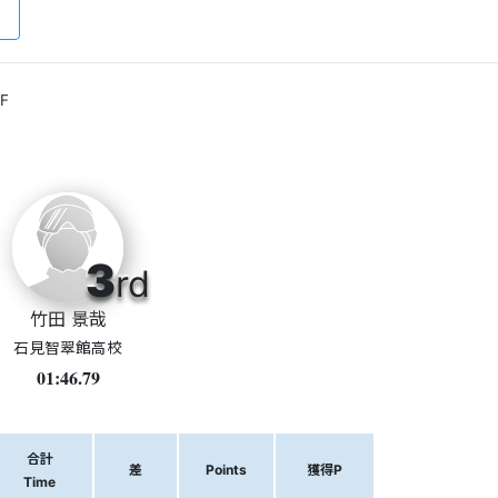
F
3
rd
竹田 景哉
石見智翠館高校
01:46.79
合計
差
Points
獲得P
Time