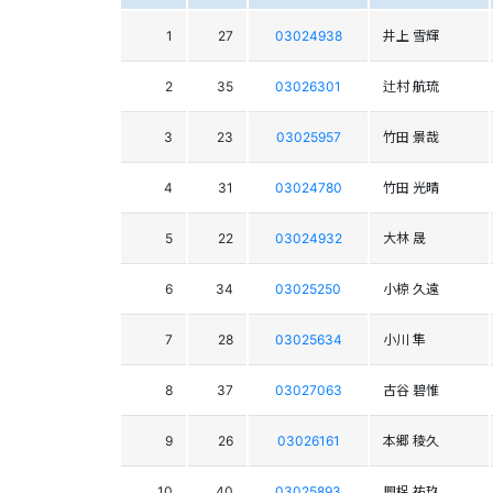
1
27
03024938
井上 雪輝
2
35
03026301
辻村 航琉
3
23
03025957
竹田 景哉
4
31
03024780
竹田 光晴
5
22
03024932
大林 晟
6
34
03025250
小椋 久遠
7
28
03025634
小川 隼
8
37
03027063
古谷 碧惟
9
26
03026161
本郷 稜久
10
40
03025893
興梠 祐玖