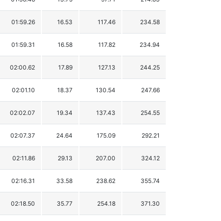
01:59.26
16.53
117.46
234.58
01:59.31
16.58
117.82
234.94
02:00.62
17.89
127.13
244.25
02:01.10
18.37
130.54
247.66
02:02.07
19.34
137.43
254.55
02:07.37
24.64
175.09
292.21
02:11.86
29.13
207.00
324.12
02:16.31
33.58
238.62
355.74
02:18.50
35.77
254.18
371.30