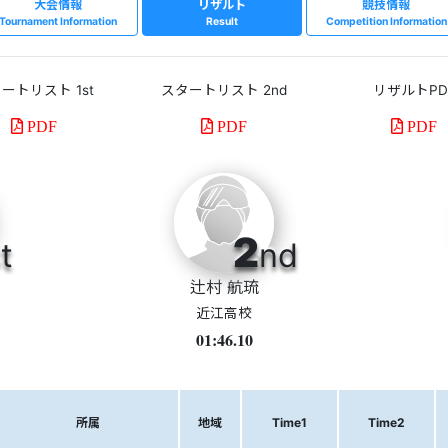
大会情報
リザルト
競技情報
Tournament Information
Result
Competition Information
ートリスト 1st
スタートリスト 2nd
リザルトPD
PDF
PDF
PDF
2
t
nd
辻村 航琉
近江高校
01:46.10
所属
地域
Time1
Time2