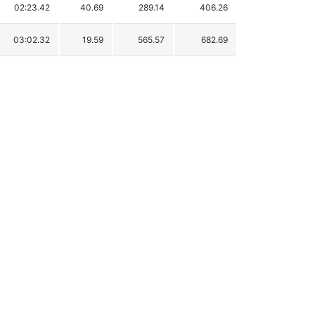
02:23.42
40.69
289.14
406.26
03:02.32
19.59
565.57
682.69
03:07.06
24.33
599.25
716.37
06:44.87
02.14
2147.01
2264.13