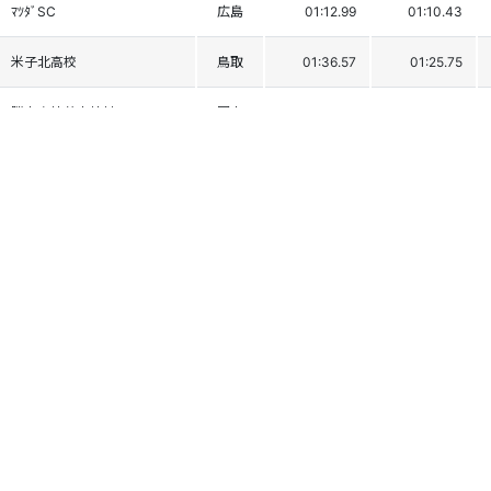
ﾏﾂﾀﾞSC
広島
01:12.99
01:10.43
米子北高校
鳥取
01:36.57
01:25.75
勝山高校蒜山校地
岡山
01:33.91
01:33.15
勝山高校蒜山校地
岡山
03:08.78
03:36.09
雪花菜
大阪
DNS1
膳所高校
滋賀
DNS1
高島高校
滋賀
DNF1
村岡高校
兵庫
DNF1
村岡高校
兵庫
DNF1
福知山成美高校
京都
DNF1