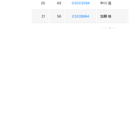
20
49
03003084
中川 滋
21
56
03028964
加藤 結
22
54
03029153
小谷 凰輔
23
53
03028875
池田 幸太朗
48
03025333
阪上 武寛
55
03027722
足髙 樹
29
03027064
古谷 蒼汰
33
03024935
林本 暖生
41
03027651
岩井 奎太
47
03027505
井上 雄介