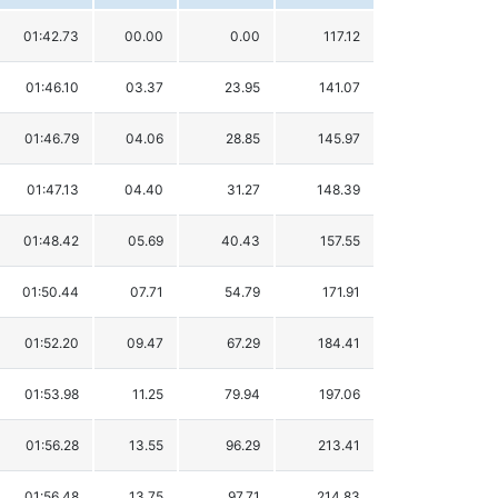
01:42.73
00.00
0.00
117.12
01:46.10
03.37
23.95
141.07
01:46.79
04.06
28.85
145.97
01:47.13
04.40
31.27
148.39
01:48.42
05.69
40.43
157.55
01:50.44
07.71
54.79
171.91
01:52.20
09.47
67.29
184.41
01:53.98
11.25
79.94
197.06
01:56.28
13.55
96.29
213.41
01:56.48
13.75
97.71
214.83