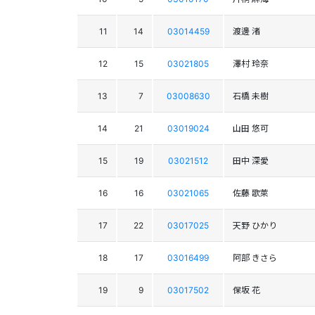
11
14
03014459
渡邊 渚
12
15
03021805
澤村 玲奈
13
7
03008630
石橋 未樹
14
21
03019024
山田 悠可
15
19
03021512
田中 深愛
16
16
03021065
佐藤 歌萊
17
22
03017025
天野 ひかり
18
17
03016499
阿部 きさら
19
9
03017502
保坂 花