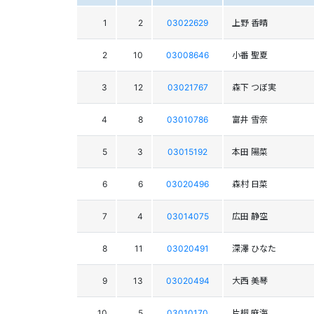
1
2
03022629
上野 香晴
2
10
03008646
小番 聖夏
3
12
03021767
森下 つぼ実
4
8
03010786
富井 雪奈
5
3
03015192
本田 陽菜
6
6
03020496
森村 日菜
7
4
03014075
広田 静空
8
11
03020491
深澤 ひなた
9
13
03020494
大西 美琴
10
5
03010170
片桐 麻海