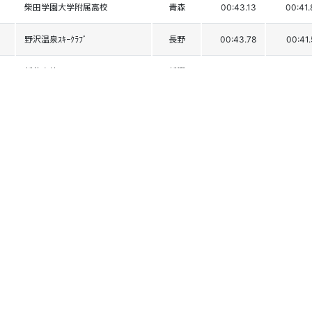
柴田学園大学附属高校
青森
00:43.13
00:41.
野沢温泉ｽｷｰｸﾗﾌﾞ
長野
00:43.78
00:41.
新井高校
新潟
00:43.12
00:42.
足利大附属高校
栃木
00:43.48
00:42.
慶應義塾大学
学連
00:42.94
00:42.
関根学園高校
新潟
00:43.23
00:42.
日本体育大学
学連
00:43.62
00:42.
学習院女子高等科
東京
00:43.76
00:42.
飯山高校
長野
00:43.49
00:42.
角館高校
秋田
00:43.94
00:42.