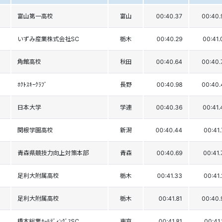
富山第一高校
富山
00:40.37
00:40.
いずみ産業株式会社SC
栃木
00:40.29
00:41.
角館高校
秋田
00:40.64
00:40.
ﾎｸﾄｽｷｰｸﾗﾌﾞ
長野
00:40.98
00:40.
日本大学
学連
00:40.36
00:41.
関根学園高校
新潟
00:40.44
00:41.
青森県競技力向上対策本部
青森
00:40.69
00:41.
足利大附属高校
栃木
00:41.33
00:41.
足利大附属高校
栃木
00:41.81
00:40.
橋本総業ﾎｰﾙﾃﾞｨﾝｸﾞｽSC
東京
00:41.81
00:41.