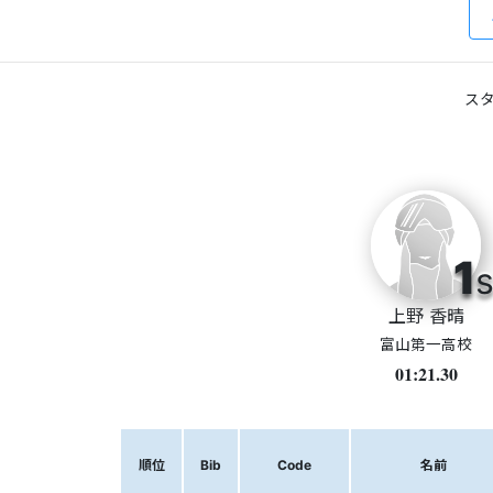
スタ
1
s
上野 香晴
富山第一高校
01:21.30
順位
Bib
Code
名前