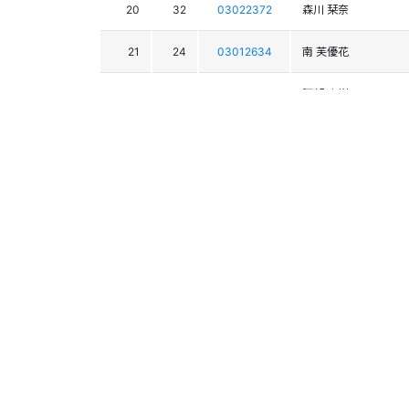
20
32
03022372
森川 栞奈
21
24
03012634
南 芙優花
22
27
03022521
阿部 杏樹
23
26
03021064
井口 花
24
36
03018452
山本 紗羽
25
18
03022172
横尾 安紀
26
23
03019008
嘉屋 美咲
27
37
03022578
清田 華
28
28
03020504
笹岡 蒼心
29
30
03022131
佐々木 碧波