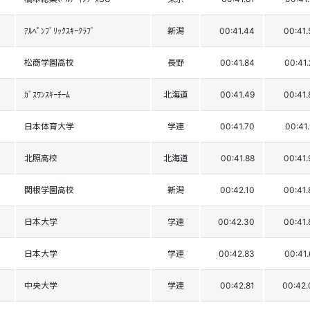
ｱﾙﾍﾟﾝﾌﾞﾘｯｸｽｷｰｸﾗﾌﾞ
新潟
00:41.44
00:41.
松商学園高校
長野
00:41.84
00:41.
ｶﾞｽﾜﾝｽｷｰﾁｰﾑ
北海道
00:41.49
00:41.
日本体育大学
学連
00:41.70
00:41.
北照高校
北海道
00:41.88
00:41.
関根学園高校
新潟
00:42.10
00:41.
日本大学
学連
00:42.30
00:41.
日本大学
学連
00:42.83
00:41.
中央大学
学連
00:42.81
00:42.