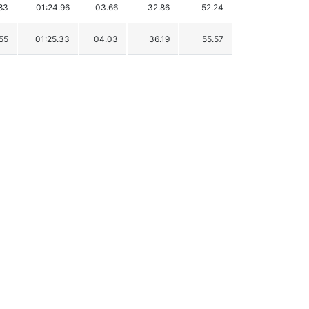
83
01:24.96
03.66
32.86
52.24
55
01:25.33
04.03
36.19
55.57
29
01:25.41
04.11
36.90
56.28
33
01:25.81
04.51
40.50
59.88
88
01:25.82
04.52
40.59
59.97
68
01:25.91
04.61
41.39
60.77
30
01:25.92
04.62
41.48
60.86
37
01:26.13
04.83
43.37
62.75
78
01:26.27
04.97
44.63
64.01
36
01:26.30
05.00
44.90
64.28