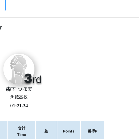
F
3
rd
森下 つぼ実
角館高校
01:21.34
合計
差
Points
獲得P
Time