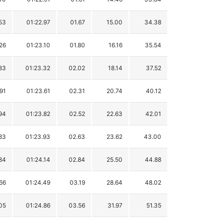
53
01:22.97
01.67
15.00
34.38
26
01:23.10
01.80
16.16
35.54
83
01:23.32
02.02
18.14
37.52
91
01:23.61
02.31
20.74
40.12
94
01:23.82
02.52
22.63
42.01
83
01:23.93
02.63
23.62
43.00
84
01:24.14
02.84
25.50
44.88
66
01:24.49
03.19
28.64
48.02
05
01:24.86
03.56
31.97
51.35