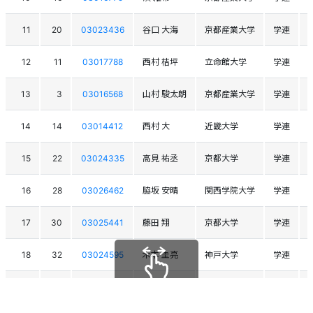
11
20
03023436
谷口 大海
京都産業大学
学連
12
11
03017788
西村 桔坪
立命館大学
学連
13
3
03016568
山村 駿太朗
京都産業大学
学連
14
14
03014412
西村 大
近畿大学
学連
15
22
03024335
高見 祐丞
京都大学
学連
16
28
03026462
脇坂 安晴
関西学院大学
学連
17
30
03025441
藤田 翔
京都大学
学連
18
32
03024595
木本 圭亮
神戸大学
学連
19
37
03026430
樋口 望海
関西大学
学連
スクロールできます