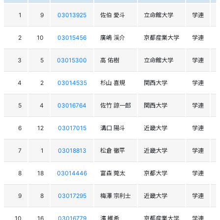
1
9
03013925
佐伯 愛斗
立命館大学
学連
2
10
03015456
廣嶋 渓介
京都産業大学
学連
3
5
03015300
高 佑樹
立命館大学
学連
4
2
03014535
杉山 喜規
関西大学
学連
5
4
03016764
佐竹 諒一郎
関西大学
学連
6
12
03017015
溝口 陽斗
近畿大学
学連
7
1
03018813
松倉 徹平
近畿大学
学連
8
18
03014446
富森 莞太
京都大学
学連
9
8
03017295
梅澤 宗利士
近畿大学
学連
0
10
16
03016779
濱 維希
京都産業大学
学連