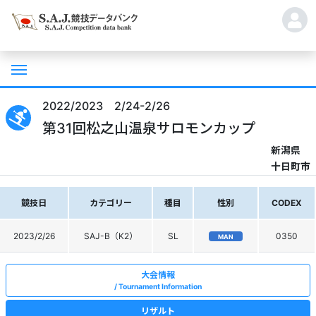
2022/2023 2/24-2/26
第31回松之山温泉サロモンカップ
新潟県
十日町市
競技日
カテゴリー
種目
性別
CODEX
2023/2/26
SAJ-B（K2）
SL
0350
MAN
大会情報
Tournament Information
リザルト