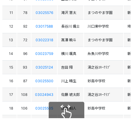
11
78
03025576
滝沢 慧太
まつのやま学園
新
12
92
03017588
長谷川 颯士
川口東中学校
埼
13
72
03022318
髙澤 暁斗
まつのやま学園
新
14
96
03023759
横川 颯真
糸魚川中学校
新
15
93
03025124
吉田 翔
湯之谷ｽｷｰｸﾗﾌﾞ
新
16
87
03025500
川上 晴生
妙高中学校
新
17
108
03024943
佐藤 琥太郎
湯之谷ｽｷｰｸﾗﾌﾞ
新
18
106
03025505
渡邉 魁人
妙高中学校
新
19
71
03024762
飯酒盃 祐輝
塩沢中学校
新
スクロールできます