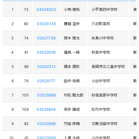
1
73
03024002
小熊 健祐
小平第四中学校
東
2
80
03020735
腰越 温歩
六日町高校
新
3
74
03021739
齊木 陵太
糸魚川中学校
新
4
81
03022029
霜鳥 一綺
妙高中学校
新
5
86
03022312
橋本 朋弥
長岡市立三島中学校
新
6
76
03025177
田中 佑樹
小出中学校
新
7
105
03025959
村松 駿太郎
妙高高原中学校
新
8
109
03025836
若井 謙成
松代中学校
新
9
82
03022568
竹田 柊晴
立教池袋中学校
東
10
91
03023935
上重 大成
小出中学校
新