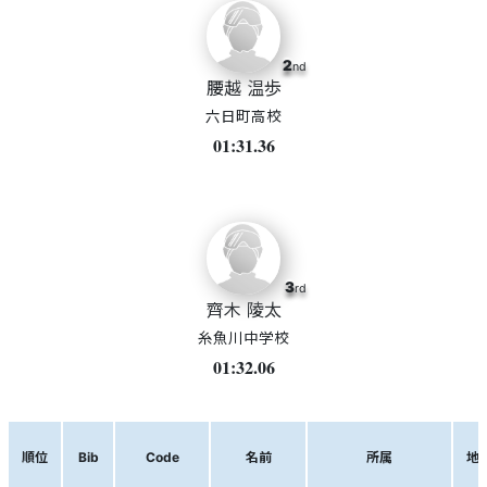
2
nd
腰越 温歩
六日町高校
01:31.36
3
rd
齊木 陵太
糸魚川中学校
01:32.06
順位
Bib
Code
名前
所属
地