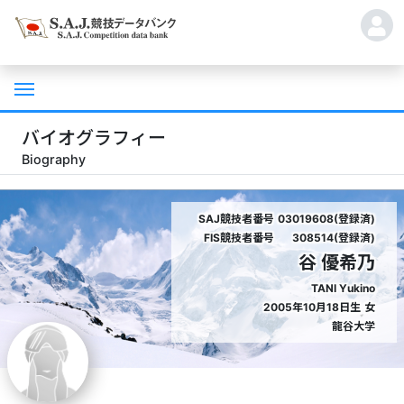
バイオグラフィー
Biography
SAJ競技者番号
03019608(登録済)
FIS競技者番号
308514(登録済)
谷 優希乃
TANI Yukino
2005年10月18日生
女
龍谷大学