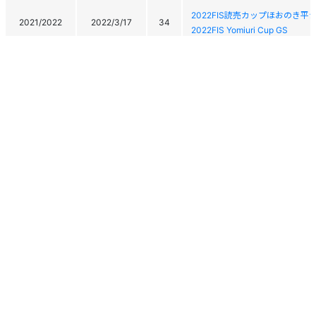
2022FIS読売カップほおのき
2021/2022
2022/3/17
34
2022FIS Yomiuri Cup GS
2022 FIS 菅平高原マックア
ルペン競技/技術系種目)
2021/2022
2022/3/15
47
2022 FIS Sugadaira Kohgen Mac
Championship(Alpine Technical
2022 FIS 菅平高原マックア
ルペン競技/技術系種目)
2021/2022
2022/3/14
36
2022 FIS Sugadaira Kohgen Mac
Championship(Alpine Technical
2021/2022
2022/3/11
26
第34回全国高等学校選抜スキー
個人情報保護方針
運営
ヘルプ
ログイン
2021/2022
2022/3/10
55
第34回全国高等学校選抜スキー
Copyright © 2026 Ski Association of Japan / Shukuminet Inc.
第77回国民体育大会冬季大会ス
All Rights Reserved.
2021/2022
2022/2/19
35