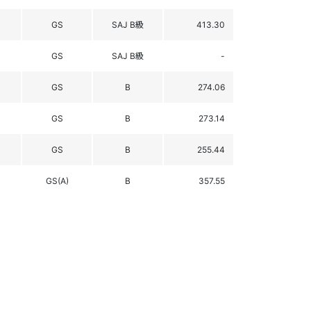
GS
SAJ B級
413.30
GS
SAJ B級
-
GS
B
274.06
GS
B
273.14
GS
B
255.44
GS(A)
B
357.55
GS(A)
B
397.23
GS(A)
B
322.06
GS(A)
B
347.09
GS(A)
B
325.58