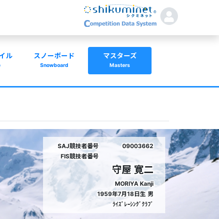
イル
スノーボード
マスターズ
e
Snowboard
Masters
SAJ競技者番号
09003662
FIS競技者番号
守屋 寛二
MORIYA Kanji
1959年7月18日生
男
ﾗｲｽﾞﾚｰｼﾝｸﾞｸﾗﾌﾞ