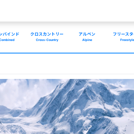
ンバインド
クロスカントリー
アルペン
フリースタ
Combined
Cross-Country
Alpine
Freestyl