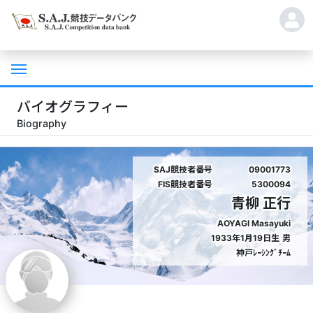
バイオグラフィー
Biography
SAJ競技者番号
09001773
FIS競技者番号
5300094
青柳 正行
AOYAGI Masayuki
1933年1月19日生
男
神戸ﾚｰｼﾝｸﾞﾁｰﾑ