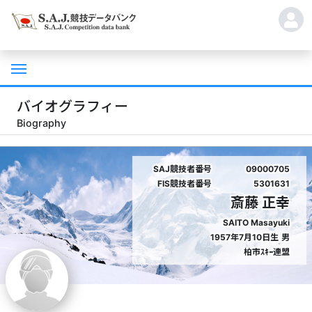
バイオグラフィー
Biography
SAJ競技者番号
09000705
FIS競技者番号
5301631
斎藤 正幸
SAITO Masayuki
1957年7月10日生
男
柏市ｽｷｰ連盟