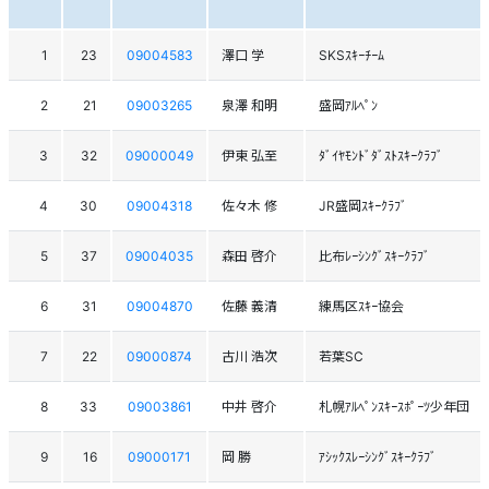
1
23
09004583
澤口 学
SKSｽｷｰﾁｰﾑ
2
21
09003265
泉澤 和明
盛岡ｱﾙﾍﾟﾝ
3
32
09000049
伊東 弘至
ﾀﾞｲﾔﾓﾝﾄﾞﾀﾞｽﾄｽｷｰｸﾗﾌﾞ
4
30
09004318
佐々木 修
JR盛岡ｽｷｰｸﾗﾌﾞ
5
37
09004035
森田 啓介
比布ﾚｰｼﾝｸﾞｽｷｰｸﾗﾌﾞ
6
31
09004870
佐藤 義清
練馬区ｽｷｰ協会
7
22
09000874
古川 浩次
若葉SC
8
33
09003861
中井 啓介
札幌ｱﾙﾍﾟﾝｽｷｰｽﾎﾟｰﾂ少年団
9
16
09000171
岡 勝
ｱｼｯｸｽﾚｰｼﾝｸﾞｽｷｰｸﾗﾌﾞ