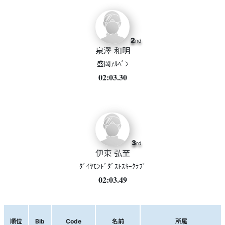
2
nd
泉澤 和明
盛岡ｱﾙﾍﾟﾝ
02:03.30
3
rd
伊東 弘至
ﾀﾞｲﾔﾓﾝﾄﾞﾀﾞｽﾄｽｷｰｸﾗﾌﾞ
02:03.49
順位
Bib
Code
名前
所属