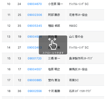
10
24
09004670
小笠原 陽一
ｱｼｯｸｽﾚｰｼﾝｸﾞSC
11
25
09002306
阿部 勝彦
花巻市ｽｷｰ協会
12
35
09005345
増田 卓郎
ﾁﾛﾙSC
13
19
09004924
荒内 薫
山と雪の会
14
27
09002403
古川 秀美
ｱｼｯｸｽﾚｰｼﾝｸﾞSC
スクロールできます
15
13
09001720
三橋 新一
島津製作所ｽｷｰｸﾗﾌﾞ
16
17
09004557
塩原 明之
練馬区ｽｷｰ協会
17
12
09000885
堂内 憲治
若葉SC
18
36
09002556
十河 義勝
石井ｽﾎﾟｰﾂｽｷｰｸﾗﾌﾞ
19
15
09002244
新村 末雄
特別区職員文化体育会