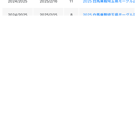
2024/2025
2025/2/16
11
2025 白馬乗鞍埼玉県モーグル
2024/2025
2025/2/15
8
2025 白馬乗鞍埼玉県モーグル
2025HSCフリースタイルスキ
2024/2025
2025/2/5
11
2025HSC Freestyleski Champi
第43回長野県フリースタイルス
2024/2025
2025/2/4
14
The43rd Nagano Freestyleski 
JOCジュニアオリンピックカッ
2023/2024
2024/3/16
14
目モーグル
2024 世界遺産五箇山フリース
競技会
2023/2024
2024/2/18
20
2024 World Heritage Gokayama 
Competition
個人情報保護方針
運営
ヘルプ
ログイン
2024 世界遺産五箇山フリースタ
Copyright © 2026 Ski Association of Japan / Shukuminet Inc.
2023/2024
2024/2/17
25
2024 World Heritage Gokayama 
All Rights Reserved.
Moguls Competition