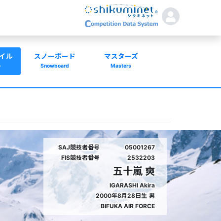
イル
スノーボード
マスターズ
e
Snowboard
Masters
SAJ競技者番号
05001267
FIS競技者番号
2532203
五十嵐 爽
IGARASHI Akira
2000年8月28日生
男
BIFUKA AIR FORCE