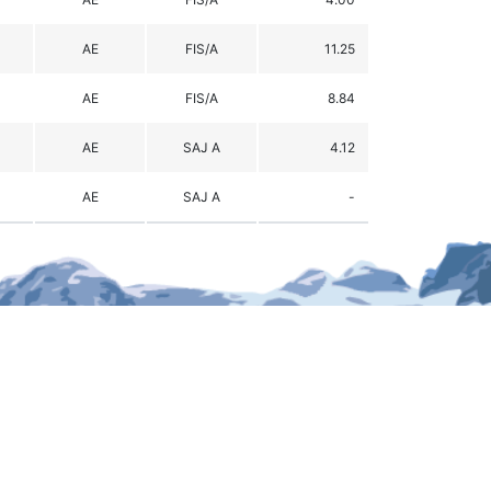
AE
FIS/A
11.25
AE
FIS/A
8.84
AE
SAJ A
4.12
AE
SAJ A
-