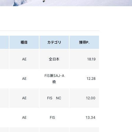
種目
カテゴリ
獲得P.
AE
全日本
18.19
FIS兼SAJ-A
AE
12.28
級
AE
FIS NC
12.00
AE
FIS
13.34