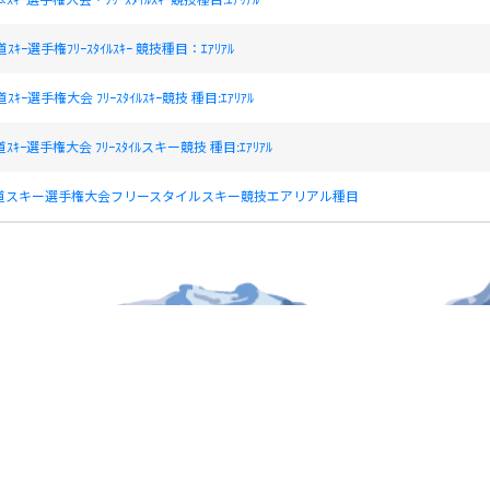
ｷｰ選手権ﾌﾘｰｽﾀｲﾙｽｷｰ 競技種目：ｴｱﾘｱﾙ
ｷｰ選手権大会 ﾌﾘｰｽﾀｲﾙｽｷｰ競技 種目:ｴｱﾘｱﾙ
ｷｰ選手権大会 ﾌﾘｰｽﾀｲﾙスキー競技 種目:ｴｱﾘｱﾙ
海道スキー選手権大会フリースタイルスキー競技エアリアル種目
個人情報保護方針
運営
ヘルプ
ログイン
Copyright © 2026 Ski Association of Japan / Shukuminet Inc.
All Rights Reserved.