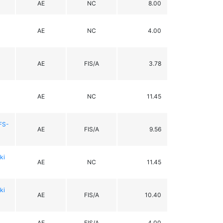
AE
NC
8.00
AE
NC
4.00
AE
FIS/A
3.78
AE
NC
11.45
FS-
AE
FIS/A
9.56
ki
AE
NC
11.45
i
AE
FIS/A
10.40
AE
FIS/A
4.00