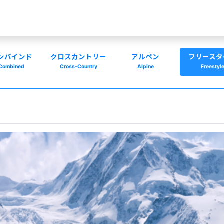
ンバインド
クロスカントリー
アルペン
フリースタ
Combined
Cross-Country
Alpine
Freestyl