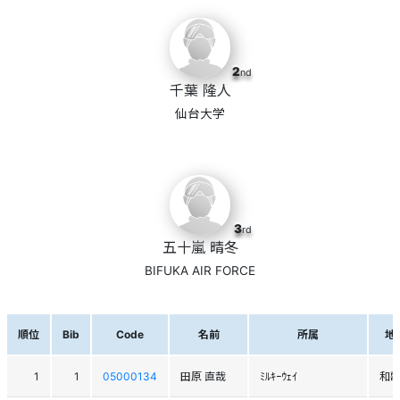
2
nd
千葉 隆人
仙台大学
3
rd
五十嵐 晴冬
BIFUKA AIR FORCE
順位
Bib
Code
名前
所属
地
1
1
05000134
田原 直哉
ﾐﾙｷｰｳｪｲ
和