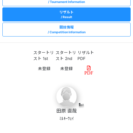
Tournament Information
リザルト
Result
競技情報
Competition Information
スタートリ
スタートリ
リザルト
スト 1st
スト 2nd
PDF
PDF
1
st
田原 直哉
ﾐﾙｷｰｳｪｲ