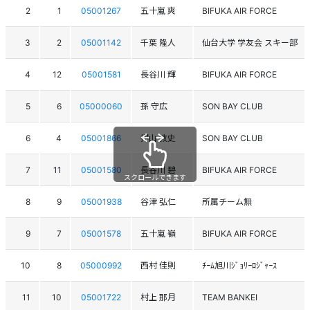
2
1
05001267
五十嵐 爽
BIFUKA AIR FORCE
3
2
05001142
千葉 隆人
仙台大学 学友会 スキー部
4
12
05001581
長谷川 輝
BIFUKA AIR FORCE
5
6
05000060
孫 守広
SON BAY CLUB
6
4
05001866
押山 教史
SON BAY CLUB
7
11
05001580
長谷川 碧
BIFUKA AIR FORCE
スクロールできます
8
9
05001938
谷津 弘仁
所属チーム無
9
7
05001578
五十嵐 嶺
BIFUKA AIR FORCE
10
8
05000992
西村 佳則
ﾁｰﾑ旭川ｼﾞｮﾘｰﾛｼﾞｬｰｽ
11
10
05001722
村上 那月
TEAM BANKEI