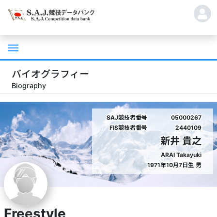
バイオグラフィー
Biography
SAJ競技者番号
05000267
FIS競技者番号
2440109
新井 貴之
ARAI Takayuki
1971年10月7日生
男
Freestyle