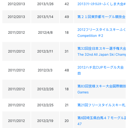
2012/2013
2013/1/26
42
2013ﾌﾘｰｽﾀｲﾙｽｷｰふくしま大会#1 201
2012/2013
2013/1/14
49
第２１回東京都モーグル競技会(A級・FIS)
2012フリースタイルスキーふくしま大会 
2011/2012
2012/4/8
18
Competition ＃2
第32回全日本スキー選手権大会
2011/2012
2012/3/11
31
The 32nd All Japan Ski Champ
2012ハチ北CUPモーグル大
2011/2012
2012/3/3
48
目
第83回宮様スキー大会国際競技会 フリース
2011/2012
2012/2/26
18
Games
2011/2012
2012/2/25
21
第21回フリースタイルスキー札
第6回埼玉県白馬４７モーグル選手権大会201
2011/2012
2012/2/19
20
47