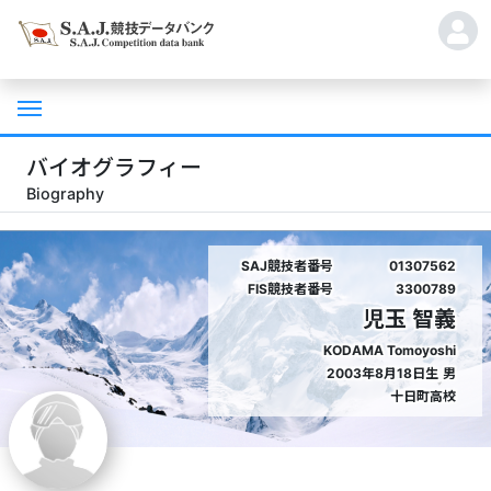
バイオグラフィー
Biography
SAJ競技者番号
01307562
FIS競技者番号
3300789
児玉 智義
KODAMA Tomoyoshi
2003年8月18日生
男
十日町高校