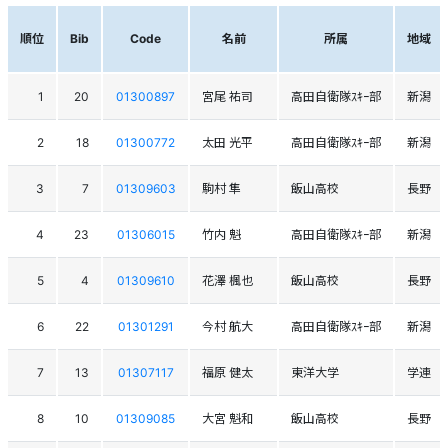
順位
Bib
Code
名前
所属
地域
1
20
01300897
宮尾 祐司
高田自衛隊ｽｷｰ部
新潟
2
18
01300772
太田 光平
高田自衛隊ｽｷｰ部
新潟
3
7
01309603
駒村 隼
飯山高校
長野
4
23
01306015
竹内 魁
高田自衛隊ｽｷｰ部
新潟
5
4
01309610
花澤 楓也
飯山高校
長野
6
22
01301291
今村 航大
高田自衛隊ｽｷｰ部
新潟
7
13
01307117
福原 健太
東洋大学
学連
8
10
01309085
大宮 魁和
飯山高校
長野