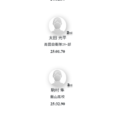
2
nd
太田 光平
高田自衛隊ｽｷｰ部
25:01.70
3
rd
駒村 隼
飯山高校
25:32.90