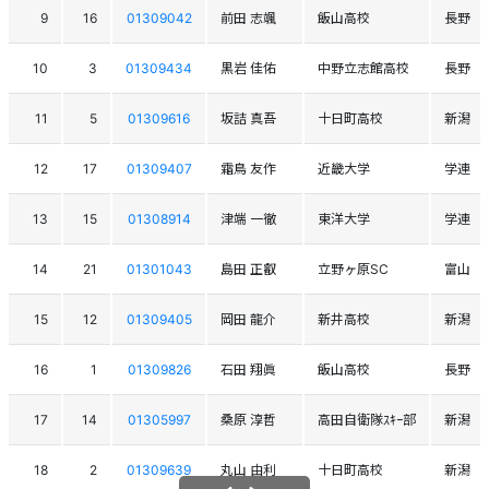
9
16
01309042
前田 志颯
飯山高校
長野
10
3
01309434
黒岩 佳佑
中野立志館高校
長野
11
5
01309616
坂詰 真吾
十日町高校
新潟
12
17
01309407
霜鳥 友作
近畿大学
学連
13
15
01308914
津端 一徹
東洋大学
学連
14
21
01301043
島田 正叡
立野ヶ原SC
富山
15
12
01309405
岡田 龍介
新井高校
新潟
16
1
01309826
石田 翔眞
飯山高校
長野
17
14
01305997
桑原 淳哲
高田自衛隊ｽｷｰ部
新潟
18
2
01309639
丸山 由利
十日町高校
新潟