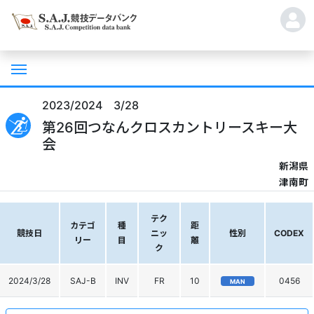
2023/2024 3/28
第26回つなんクロスカントリースキー大
会
新潟県
津南町
テク
カテゴ
種
距
競技日
ニッ
性別
CODEX
リー
目
離
ク
2024/3/28
SAJ-B
INV
FR
10
0456
MAN