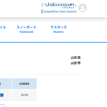
イル
スノーボード
マスターズ
e
Snowboard
Masters
山形県
山形市
別
CODEX
0019
N