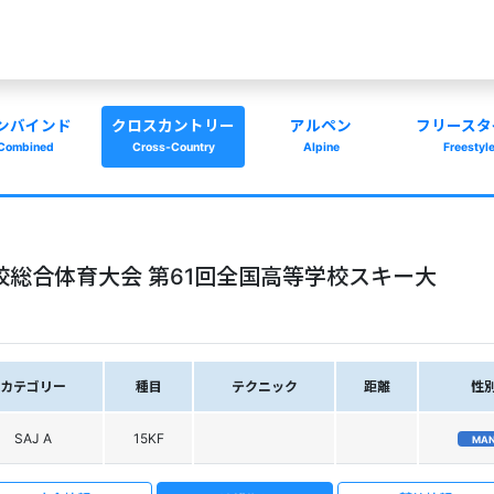
ンバインド
クロスカントリー
アルペン
フリースタ
Combined
Cross-Country
Alpine
Freestyl
校総合体育大会 第61回全国高等学校スキー大
カテゴリー
種目
テクニック
距離
性
SAJ A
15KF
MA