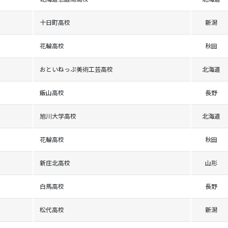
十日町高校
新潟
花輪高校
秋田
おといねっぷ美術工芸高校
北海道
飯山高校
長野
旭川大学高校
北海道
花輪高校
秋田
新庄北高校
山形
白馬高校
長野
松代高校
新潟