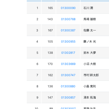
1
165
01300090
石川 潤
2
143
01300768
馬場 雄樹
3
167
01300387
佐藤 太一
4
105
01300955
藤ノ木 光
5
138
01302817
鈴木 大夢
6
170
01303669
小沼 大樹
7
162
01300747
市村 耕太郎
8
136
01300880
小島 寛則
9
147
01300857
湯本 拓海
10
89
01303007
星野 壮生