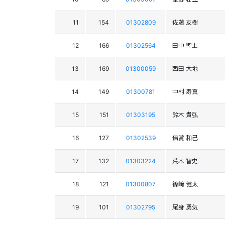
11
154
01302809
佐藤 友樹
12
166
01302564
田中 聖土
13
169
01300059
西田 大地
14
149
01300781
中村 寿真
15
151
01303195
鈴木 貴弘
16
127
01302539
倍賞 和己
17
132
01303224
荒木 智史
18
121
01300807
篠﨑 健太
19
101
01302795
尾身 勇気