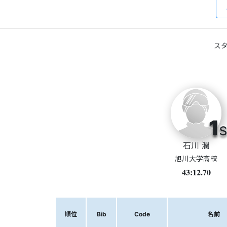
スタ
1
s
石川 潤
旭川大学高校
43:12.70
順位
Bib
Code
名前