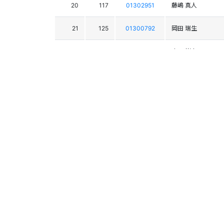
20
117
01302951
藤嶋 真人
21
125
01300792
岡田 瑞生
22
144
01303171
宇田 彬人
23
131
01303235
櫻庭 寿文
24
55
01302799
春日 耀介
25
164
01303725
連 拓
26
95
01302789
田中 正輝
27
97
01300364
佐々木 尚人
28
152
01302959
山岸 生佑
29
63
01303054
渡辺 瑛仁