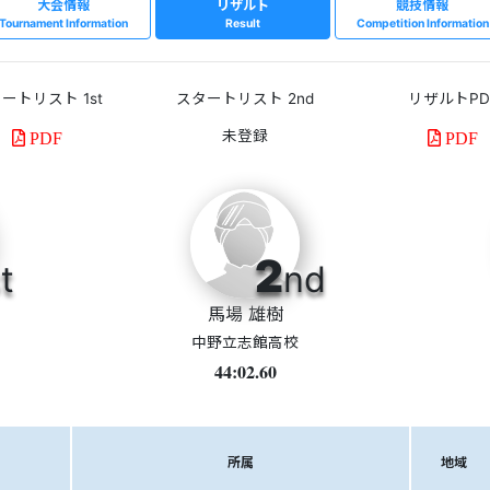
大会情報
リザルト
競技情報
Tournament Information
Result
Competition Information
ートリスト 1st
スタートリスト 2nd
リザルトPD
PDF
PDF
2
t
nd
馬場 雄樹
中野立志館高校
44:02.60
所属
地域