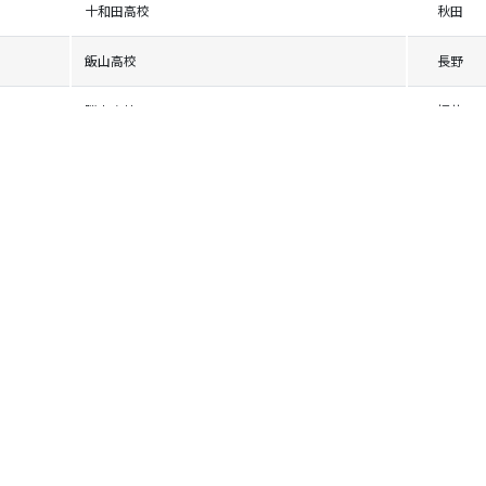
十和田高校
秋田
飯山高校
長野
勝山高校
福井
秋田北鷹高校
秋田
六日町高校
新潟
北海道恵庭南高校
北海道
十日町総合高校
新潟
十和田高校
秋田
鶴来高校
石川
中野立志館高校
長野