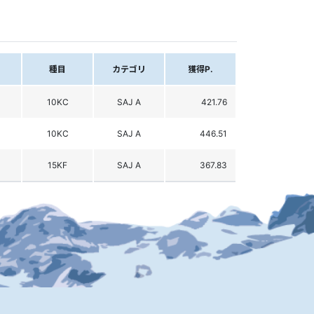
種目
カテゴリ
獲得P.
10KC
SAJ A
421.76
10KC
SAJ A
446.51
15KF
SAJ A
367.83