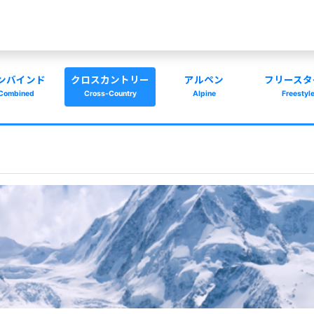
ンバインド
クロスカントリー
アルペン
フリースタ
Combined
Cross-Country
Alpine
Freestyl