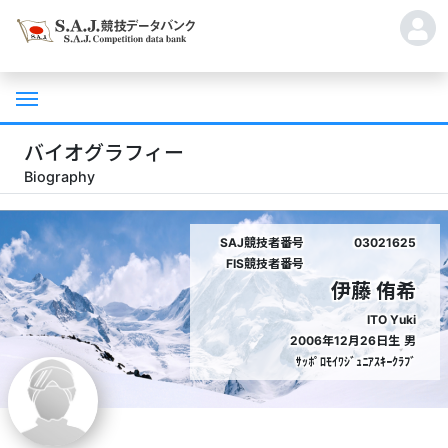
バイオグラフィー
Biography
SAJ競技者番号
03021625
FIS競技者番号
伊藤 侑希
ITO Yuki
2006年12月26日生
男
ｻｯﾎﾟﾛﾓｲﾜｼﾞｭﾆｱｽｷｰｸﾗﾌﾞ