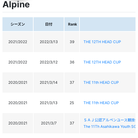
Alpine
シーズン
日付
Rank
2021/2022
2022/3/13
39
THE 12TH HEAD CUP
2021/2022
2022/3/12
36
THE 12TH HEAD CUP
2020/2021
2021/3/14
37
THE 11th HEAD CUP
2020/2021
2021/3/13
25
THE 11th HEAD CUP
ＳＡＪ公認アルペンユース競技会
2020/2021
2021/3/7
37
The 11Th Asahikawa Youth SG