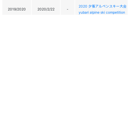
2020 夕張アルペンスキー大会
2019/2020
2020/2/22
-
yubari alpine ski competition
2019/2020
2020/2/16
59
アトミック・タキスポ CUP 第
2019/2020
2020/2/15
50
アトミック・タキスポ CUP 第
2020北海道ユース選手権大会札
2019/2020
2020/2/11
-
ルペン競技会
2018/2019
2019/3/10
20
第9回旭川ユースSG競技大会
2018/2019
2019/3/9
31
第9回旭川ユースSG競技大会
2018/2019
2019/3/3
17
2019北海道ユース選手権大会
個人情報保護方針
運営
ヘルプ
ログイン
2018/2019
2019/3/2
24
2019北海道ユース選手権大会
Copyright © 2026 Ski Association of Japan / Shukuminet Inc.
2018/2019
2019/2/24
17
THE 9th HEAD CUP ユース大会
All Rights Reserved.