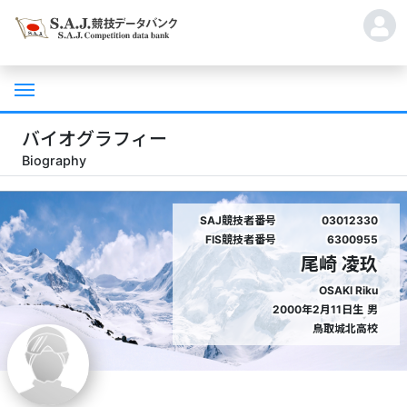
バイオグラフィー
Biography
SAJ競技者番号
03012330
FIS競技者番号
6300955
尾崎 凌玖
OSAKI Riku
2000年2月11日生
男
鳥取城北高校