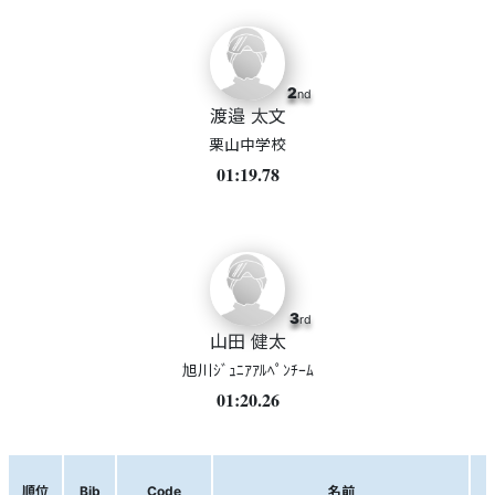
2
nd
渡邉 太文
栗山中学校
01:19.78
3
rd
山田 健太
旭川ｼﾞｭﾆｱｱﾙﾍﾟﾝﾁｰﾑ
01:20.26
順位
Bib
Code
名前