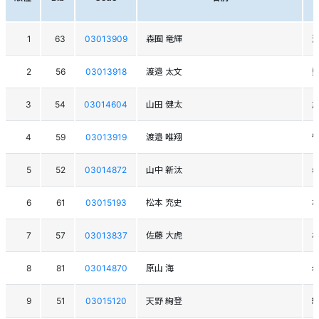
1
63
03013909
森囿 竜輝
2
56
03013918
渡邉 太文
3
54
03014604
山田 健太
旭
4
59
03013919
渡邉 唯翔
留
5
52
03014872
山中 新汰
6
61
03015193
松本 充史
7
57
03013837
佐藤 大虎
札
8
81
03014870
原山 海
9
51
03015120
天野 絢登
紋