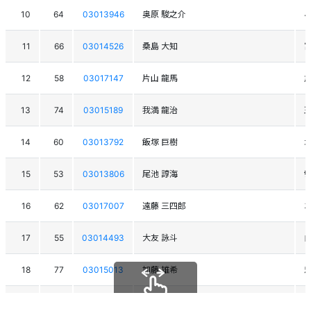
10
64
03013946
奥原 駿之介
11
66
03014526
桑島 大知
12
58
03017147
片山 龍馬
旭
13
74
03015189
我満 龍治
玉
14
60
03013792
飯塚 巨樹
15
53
03013806
尾池 諄海
ｻ
16
62
03017007
遠藤 三四郎
ﾆ
17
55
03014493
大友 詠斗
18
77
03015013
加藤 雄希
忠
18
84
03014873
進藤 拓海