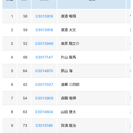
1
56
03013919
渡邉 唯翔
留
2
59
03013918
渡邉 太文
3
52
03013946
奥原 駿之介
4
66
03017147
片山 龍馬
旭
5
64
03014870
原山 海
6
62
03017007
遠藤 三四郎
ﾆ
7
54
03013909
森囿 竜輝
8
63
03014604
山田 健太
旭
9
73
03015189
我満 龍治
玉