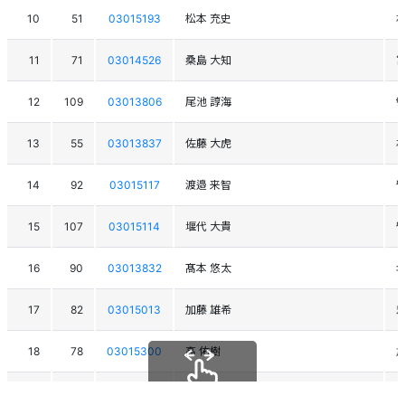
10
51
03015193
松本 充史
11
71
03014526
桑島 大知
12
109
03013806
尾池 諄海
ｻ
13
55
03013837
佐藤 大虎
札
14
92
03015117
渡邉 来智
留
15
107
03015114
堰代 大貴
留
16
90
03013832
髙本 悠太
17
82
03015013
加藤 雄希
忠
18
78
03015300
高 佑樹
旭
19
68
03017295
梅澤 宗利士