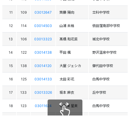
11
109
03012647
齊藤 陽向
立科中学校
12
114
03014503
山浦 未結
依田窪南部中学校
13
106
03013323
髙橋 和花菜
城北中学校
14
122
03014138
平田 楓
野沢温泉中学校
15
138
03014120
大屋 ジェシカ
御代田中学校
16
125
03014133
太田 彩花
白馬中学校
17
133
03013326
坂本 麻衣
丘中学校
18
123
03011624
切久保 星来
白馬中学校
19
129
03011876
清水 イオリ
木島平中学校
スクロールできます