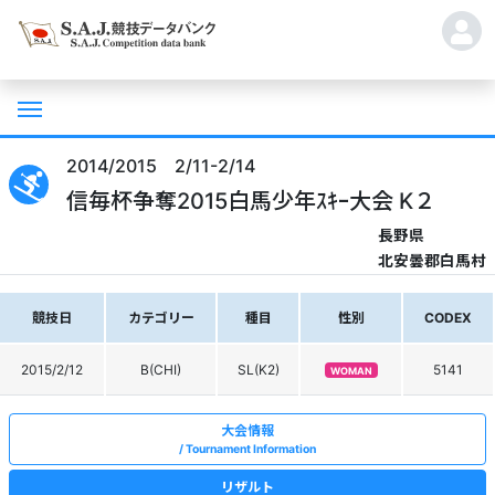
2014/2015 2/11-2/14
信毎杯争奪2015白馬少年ｽｷｰ大会 K２
長野県
北安曇郡白馬村
競技日
カテゴリー
種目
性別
CODEX
2015/2/12
B(CHI)
SL(K2)
5141
WOMAN
大会情報
Tournament Information
リザルト