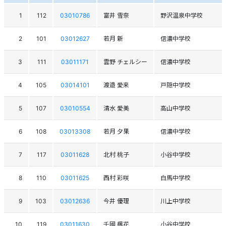
1
112
03010786
富井 雪奈
野沢温泉中学校
2
101
03012627
若月 新
信濃中学校
3
111
03011171
雲野 チェルシー
信濃中学校
4
105
03014101
渡邉 愛来
戸隠中学校
5
107
03010554
清水 愛美
高山中学校
6
108
03013308
若月 夕果
信濃中学校
7
117
03011628
北村 桃子
小谷中学校
8
110
03011625
西村 彩咲
白馬中学校
9
103
03012636
今井 優理
川上中学校
10
119
03011630
千國 楓花
小谷中学校