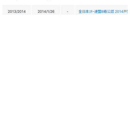
2013/2014
2014/1/26
-
全日本ｽｷｰ連盟B級公認 2014戸狩ｼﾞ
2013/2014
2014/1/6
30
2014 栂池ジュニアCUP第1
2012/2013
2013/3/2
53
信毎杯争奪 ２０１３ 白馬少年
2012/2013
2013/2/23
53
２０１３ 野沢温泉ジュニアア
2012/2013
2013/2/3
50
２０１３ 栂池ジュニアCUP 
2012/2013
2013/1/6
-
2013 栂池ｼﾞｭﾆｱCUP 第１戦ｼﾞｬｲ
個人情報保護方針
運営
ヘルプ
ログイン
Copyright © 2026 Ski Association of Japan / Shukuminet Inc.
All Rights Reserved.