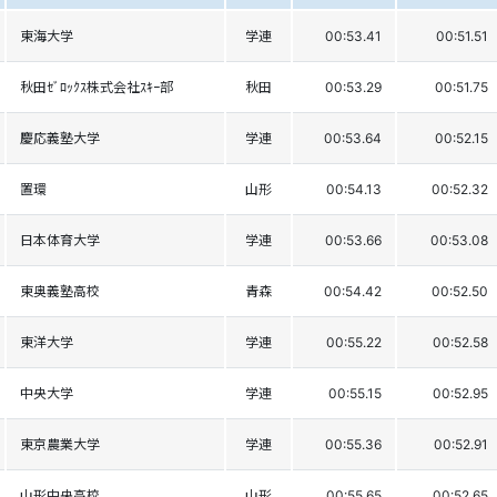
東海大学
学連
00:53.41
00:51.51
秋田ｾﾞﾛｯｸｽ株式会社ｽｷｰ部
秋田
00:53.29
00:51.75
慶応義塾大学
学連
00:53.64
00:52.15
置環
山形
00:54.13
00:52.32
日本体育大学
学連
00:53.66
00:53.08
東奥義塾高校
青森
00:54.42
00:52.50
東洋大学
学連
00:55.22
00:52.58
中央大学
学連
00:55.15
00:52.95
東京農業大学
学連
00:55.36
00:52.91
山形中央高校
山形
00:55.65
00:52.65