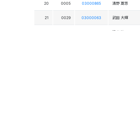
20
0005
03000865
清野 嵩悠
21
0029
03000063
武田 大輝
22
0023
03000885
設楽 渉
23
0013
03000713
海沼 将人
24
0042
03010392
高橋 海里
25
0052
03008592
阿部 翼
26
0031
03008573
佐藤 優大
27
0046
03008333
長谷部 尚仁
28
0030
03008331
坂本 直俊
29
0037
03008922
日高 大樹