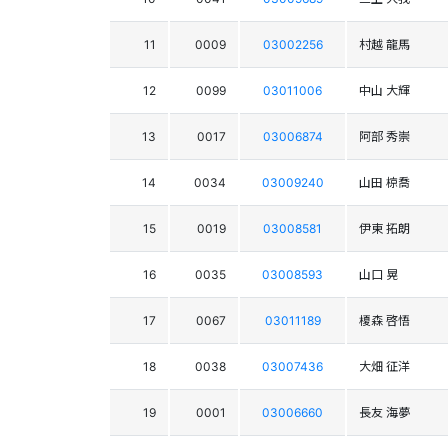
11
0009
03002256
村越 龍馬
12
0099
03011006
中山 大輝
13
0017
03006874
阿部 秀崇
14
0034
03009240
山田 椋喬
15
0019
03008581
伊東 拓朗
16
0035
03008593
山口 晃
17
0067
03011189
榎森 啓悟
18
0038
03007436
大畑 征洋
19
0001
03006660
長友 海夢