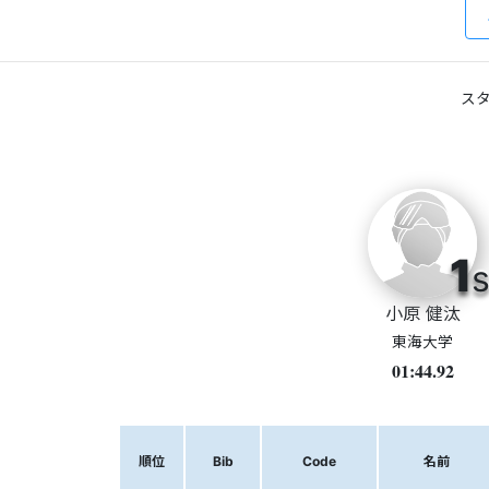
スタ
1
s
小原 健汰
東海大学
01:44.92
順位
Bib
Code
名前