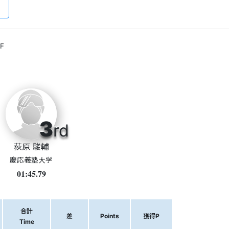
F
3
rd
荻原 駿輔
慶応義塾大学
01:45.79
合計
差
Points
獲得P
Time