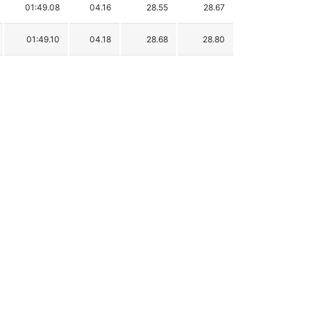
01:49.08
04.16
28.55
28.67
01:49.10
04.18
28.68
28.80
01:49.32
04.40
30.19
30.31
01:49.87
04.95
33.97
34.09
01:49.89
04.97
34.11
34.23
01:49.92
05.00
34.31
34.43
01:50.50
05.58
38.29
38.41
01:50.65
05.73
39.32
39.44
01:51.29
06.37
43.71
43.83
01:51.58
06.66
45.70
45.82