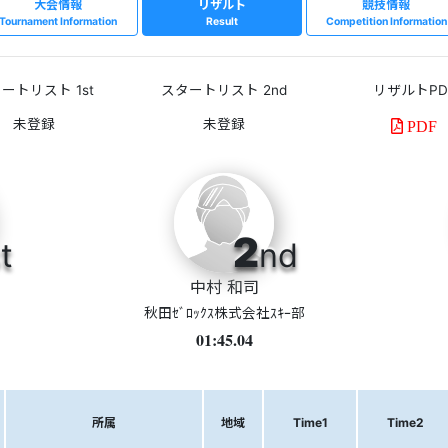
大会情報
リザルト
競技情報
Tournament Information
Result
Competition Information
ートリスト 1st
スタートリスト 2nd
リザルトPD
PDF
2
t
nd
中村 和司
秋田ｾﾞﾛｯｸｽ株式会社ｽｷｰ部
01:45.04
所属
地域
Time1
Time2