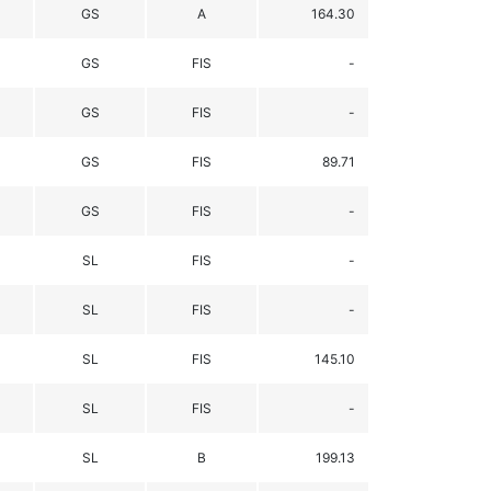
GS
A
164.30
GS
FIS
-
GS
FIS
-
GS
FIS
89.71
GS
FIS
-
SL
FIS
-
SL
FIS
-
SL
FIS
145.10
SL
FIS
-
SL
B
199.13