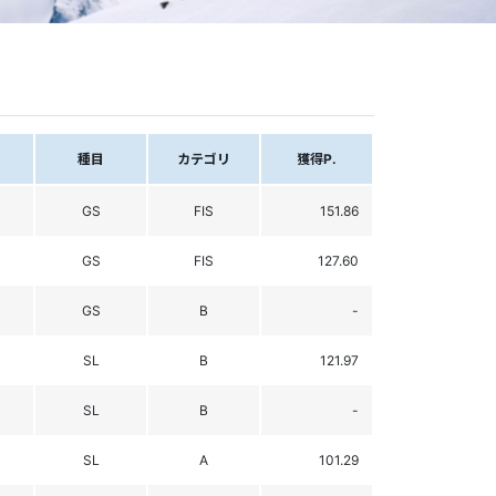
種目
カテゴリ
獲得P.
GS
FIS
151.86
GS
FIS
127.60
GS
B
-
SL
B
121.97
SL
B
-
SL
A
101.29