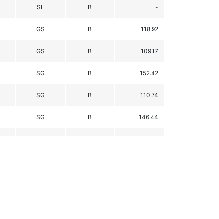
SL
B
-
GS
B
118.92
GS
B
109.17
SG
B
152.42
SG
B
110.74
SG
B
146.44
SL
FIS
-
SL
FIS
-
SL
FIS
100.31
SL
FIS
106.26