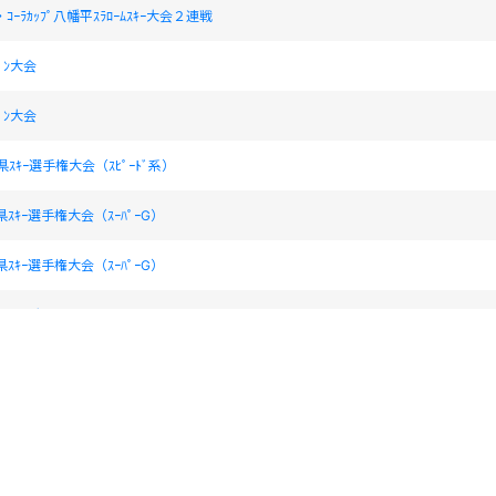
ｺｰﾗｶｯﾌﾟ八幡平ｽﾗﾛｰﾑｽｷｰ大会２連戦
ﾍﾟﾝ大会
ﾍﾟﾝ大会
県ｽｷｰ選手権大会（ｽﾋﾟｰﾄﾞ系）
県ｽｷｰ選手権大会（ｽｰﾊﾟｰG）
県ｽｷｰ選手権大会（ｽｰﾊﾟｰG）
PPI SL大会
PPI SL大会
スラローム大会
スラローム大会