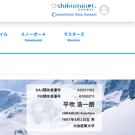
イル
スノーボード
マスターズ
e
Snowboard
Masters
SAJ競技者番号
03011192
FIS競技者番号
6300211
平吹 浩一朗
HIRABUKI Koichiro
1997年4月2日生
男
大阪産業大学