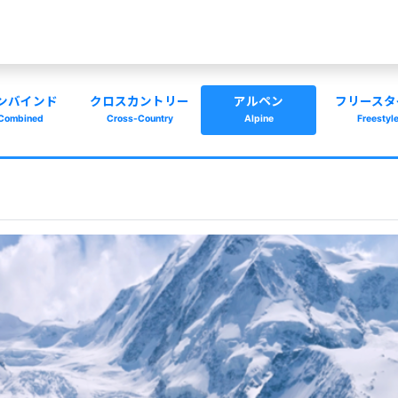
ンバインド
クロスカントリー
アルペン
フリースタ
Combined
Cross-Country
Alpine
Freestyl