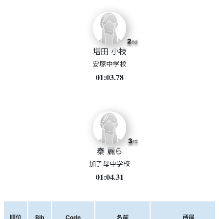
2
nd
増田 小枝
安塚中学校
01:03.78
3
rd
秦 麗ら
加子母中学校
01:04.31
順位
Bib
Code
名前
所属