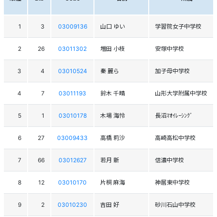
1
3
03009136
山口 ゆい
学習院女子中学校
2
26
03011302
増田 小枝
安塚中学校
3
4
03010524
秦 麗ら
加子母中学校
4
7
03011193
鈴木 千晴
山形大学附属中学校
5
1
03010178
木場 海怜
長沼ﾏｵｲﾚｰｼﾝｸﾞ
6
27
03009433
高橋 莉沙
高崎高松中学校
7
66
03012627
若月 新
信濃中学校
8
12
03010170
片桐 麻海
神居東中学校
9
2
03010230
吉田 好
砂川石山中学校