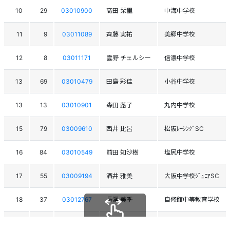
10
29
03010900
高田 栞里
中海中学校
11
9
03011089
齊藤 実祐
美郷中学校
12
8
03011171
雲野 チェルシー
信濃中学校
13
69
03010479
田島 彩佳
小谷中学校
13
13
03010901
森田 蕗子
丸内中学校
15
79
03009610
西井 比呂
松阪ﾚｰｼﾝｸﾞSC
16
84
03010549
前田 知沙樹
塩尻中学校
17
55
03009194
酒井 雅美
大阪中学校ｼﾞｭﾆｱSC
18
37
03012767
長澤 美季
自修館中等教育学校
19
15
03010211
湊屋 幸菜
倶知安中学校