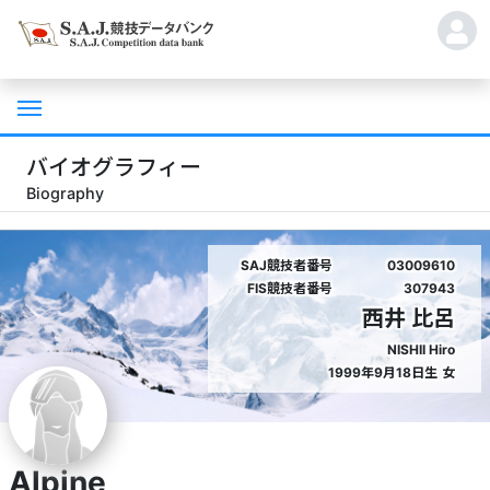
バイオグラフィー
Biography
SAJ競技者番号
03009610
FIS競技者番号
307943
西井 比呂
NISHII Hiro
1999年9月18日生
女
Alpine