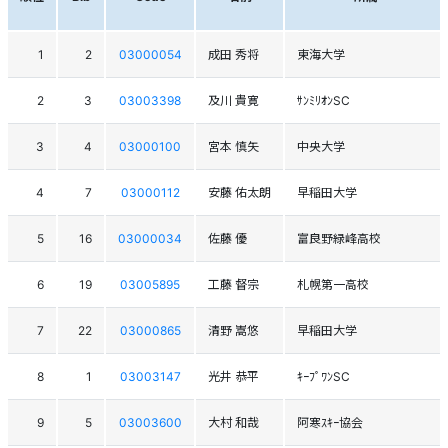
1
2
03000054
成田 秀将
東海大学
2
3
03003398
及川 貴寛
ｻﾝﾐﾘｵﾝSC
3
4
03000100
宮本 慎矢
中央大学
4
7
03000112
安藤 佑太朗
早稲田大学
5
16
03000034
佐藤 優
富良野緑峰高校
6
19
03005895
工藤 督宗
札幌第一高校
7
22
03000865
清野 嵩悠
早稲田大学
8
1
03003147
光井 恭平
ｷｰﾌﾟﾜﾝSC
9
5
03003600
大村 和哉
阿寒ｽｷｰ協会