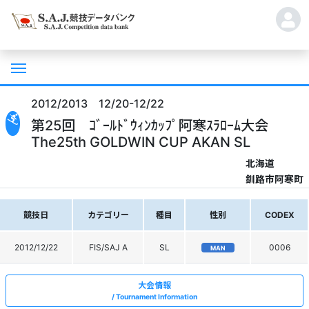
2012/2013 12/20-12/22
第25回 ｺﾞｰﾙﾄﾞｳｨﾝｶｯﾌﾟ阿寒ｽﾗﾛｰﾑ大会
The25th GOLDWIN CUP AKAN SL
北海道
釧路市阿寒町
競技日
カテゴリー
種目
性別
CODEX
2012/12/22
FIS/SAJ A
SL
0006
MAN
大会情報
Tournament Information