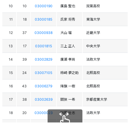
10
10
03000190
廣島 聖也
双葉高校
11
18
03000185
氏家 将秀
東海大学
12
37
03000938
大山 瑠
近畿大学
13
17
03001815
三上 正人
中央大学
14
39
03002829
廣瀬 孝尚
法政大学
15
24
03007105
柿崎 夢之助
北照高校
16
43
03006279
降旗 一樹
北照高校
17
38
03002639
間狭 一希
京都産業大学
18
20
03000023
田原 壮志
法政大学
19
54
03005876
吉和 祐太郎
札幌第一高校