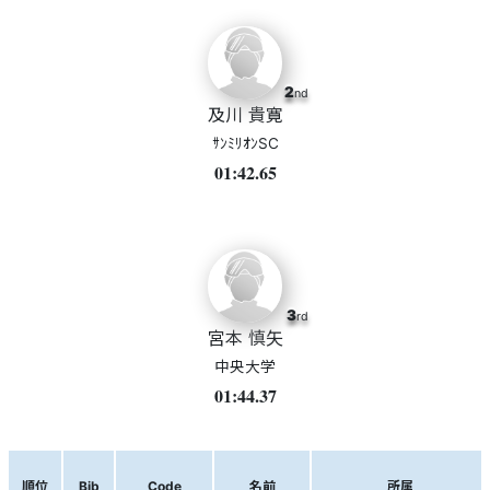
2
nd
及川 貴寛
ｻﾝﾐﾘｵﾝSC
01:42.65
3
rd
宮本 慎矢
中央大学
01:44.37
順位
Bib
Code
名前
所属