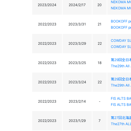
NEKOMA MOU
2023/2024
2024/2/17
20
NEKOMA MOU
BOOKOFF pre
2022/2023
2023/3/31
21
BOOKOFF pre
COWDAY S
2022/2023
2023/3/29
22
COWDAY S
第29回全日
2022/2023
2023/3/25
18
The29th Al
第29回全日
2022/2023
2023/3/24
22
The29th Al
FIS ALTS BA
2022/2023
2023/2/14
-
FIS ALTS BA
第27回北
2022/2023
2023/1/29
7
The27th ALL