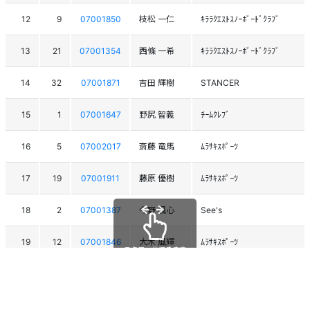
12
9
07001850
枝松 一仁
ｷﾗﾗｸｴｽﾄｽﾉｰﾎﾞｰﾄﾞｸﾗﾌﾞ
13
21
07001354
西條 一希
ｷﾗﾗｸｴｽﾄｽﾉｰﾎﾞｰﾄﾞｸﾗﾌﾞ
14
32
07001871
吉田 輝樹
STANCER
15
1
07001647
野尻 智義
ﾁｰﾑｸﾚﾌﾞ
16
5
07002017
斎藤 竜馬
ﾑﾗｻｷｽﾎﾟｰﾂ
17
19
07001911
藤原 優樹
ﾑﾗｻｷｽﾎﾟｰﾂ
18
2
07001387
今野 颯心
See's
19
12
07001846
大木 風輝
ﾑﾗｻｷｽﾎﾟｰﾂ
スクロールできます
20
29
07001958
西澤 天進
ﾑﾗｻｷｽﾎﾟｰﾂ
21
31
07001520
南谷 花都
ﾑﾗｻｷｽﾎﾟｰﾂ北海道