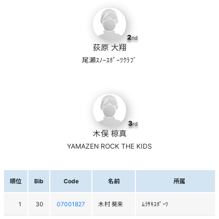
2
nd
荻原 大翔
尾瀬ｽﾉｰｽﾎﾟｰﾂｸﾗﾌﾞ
3
rd
木俣 椋真
YAMAZEN ROCK THE KIDS
順位
Bib
Code
名前
所属
1
30
07001827
木村 葵来
ﾑﾗｻｷｽﾎﾟｰﾂ