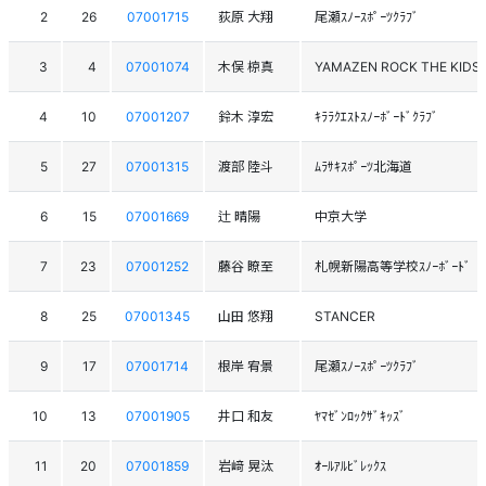
2
26
07001715
荻原 大翔
尾瀬ｽﾉｰｽﾎﾟｰﾂｸﾗﾌﾞ
3
4
07001074
木俣 椋真
YAMAZEN ROCK THE KIDS
4
10
07001207
鈴木 淳宏
ｷﾗﾗｸｴｽﾄｽﾉｰﾎﾞｰﾄﾞｸﾗﾌﾞ
5
27
07001315
渡部 陸斗
ﾑﾗｻｷｽﾎﾟｰﾂ北海道
6
15
07001669
辻 晴陽
中京大学
7
23
07001252
藤谷 瞭至
札幌新陽高等学校ｽﾉｰﾎﾞｰﾄﾞ
8
25
07001345
山田 悠翔
STANCER
9
17
07001714
根岸 宥景
尾瀬ｽﾉｰｽﾎﾟｰﾂｸﾗﾌﾞ
10
13
07001905
井口 和友
ﾔﾏｾﾞﾝﾛｯｸｻﾞｷｯｽﾞ
11
20
07001859
岩﨑 晃汰
ｵｰﾙｱﾙﾋﾞﾚｯｸｽ