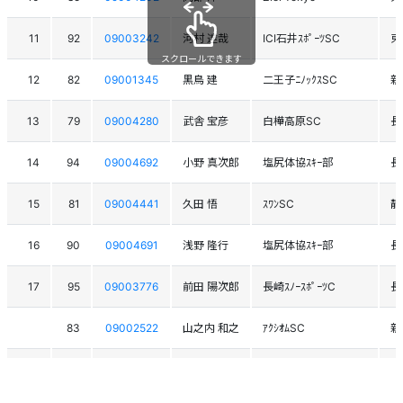
11
92
09003242
河村 達哉
ICI石井ｽﾎﾟｰﾂSC
東
スクロールできます
12
82
09001345
黒鳥 建
二王子ﾆﾉｯｸｽSC
新
13
79
09004280
武舎 宝彦
白樺高原SC
長
14
94
09004692
小野 真次郎
塩尻体協ｽｷｰ部
長
15
81
09004441
久田 悟
ｽﾜﾝSC
静
16
90
09004691
浅野 隆行
塩尻体協ｽｷｰ部
長
17
95
09003776
前田 陽次郎
長崎ｽﾉｰｽﾎﾟｰﾂC
長
83
09002522
山之内 和之
ｱｸｼｵﾑSC
新
91
09002372
高橋 光一
新潟ｽｷｰ協会
新