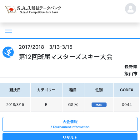
2017/2018 3/13-3/15
第12回斑尾マスターズスキー大会
長野県
飯山市
競技日
カテゴリー
種目
性別
CODEX
2018/3/15
B
GS(A)
0044
MAN
大会情報
Tournament Information
リザルト