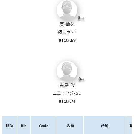
2
nd
庚 敏久
飯山市SC
01:35.69
3
rd
黒鳥 俊
二王子ﾆﾉｯｸｽSC
01:35.74
順位
Bib
Code
名前
所属
地