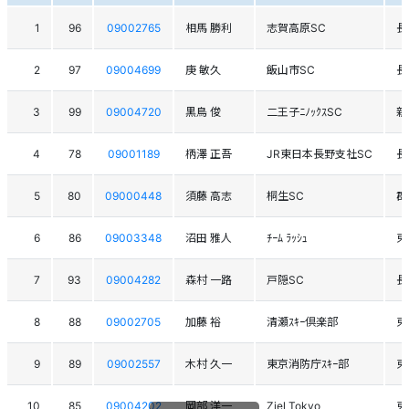
1
96
09002765
相馬 勝利
志賀高原SC
長
2
97
09004699
庚 敏久
飯山市SC
長
3
99
09004720
黒鳥 俊
二王子ﾆﾉｯｸｽSC
新
4
78
09001189
柄澤 正吾
JR東日本長野支社SC
長
5
80
09000448
須藤 高志
桐生SC
群
6
86
09003348
沼田 雅人
ﾁｰﾑ ﾗｯｼｭ
東
7
93
09004282
森村 一路
戸隠SC
長
8
88
09002705
加藤 裕
清瀬ｽｷｰ倶楽部
東
9
89
09002557
木村 久一
東京消防庁ｽｷｰ部
東
10
85
09004202
岡部 洋一
Ziel Tokyo
東