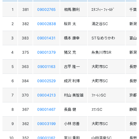
1
381
09002765
相馬 勝利
ｴﾀﾆﾃｨｰ ﾌｨｰﾙﾄﾞ
千葉
2
382
09002838
桜井 太
湯之谷SC
新潟
3
383
09001431
橋本 康幸
STなめりかわ
富山
4
375
09001379
猪又 充
糸魚川市SR
新潟
5
363
09001163
古平 隆一
大町市SC
長野
6
384
09002529
成沢 利博
大町市SC
長野
7
370
09004213
村山 美智雄
ﾌｧｰﾚﾝSC
京都
8
367
09001467
長島 健
ｽﾜﾝSC
静岡
9
362
09003199
小林 忠善
大町市SC
長野
10
352
09001162
宮川 重和
山田温泉SC
長野