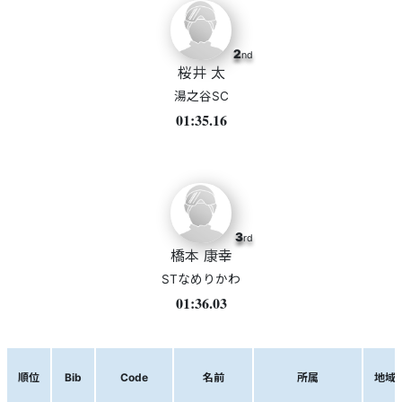
2
nd
桜井 太
湯之谷SC
01:35.16
3
rd
橋本 康幸
STなめりかわ
01:36.03
順位
Bib
Code
名前
所属
地域