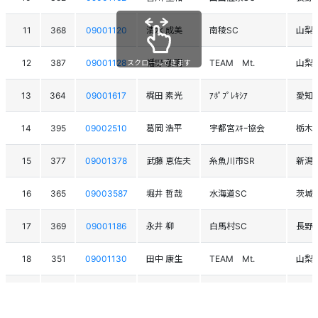
11
368
09001120
清水 成美
南稜SC
山梨
12
387
09001128
幡野 敬明
TEAM Mt.
山梨
スクロールできます
13
364
09001617
梶田 素光
ｱﾎﾟﾌﾟﾚｷｼｱ
愛知
14
395
09002510
葛岡 浩平
宇都宮ｽｷｰ協会
栃木
15
377
09001378
武藤 恵佐夫
糸魚川市SR
新潟
16
365
09003587
堀井 哲哉
水海道SC
茨城
17
369
09001186
永井 柳
白馬村SC
長野
18
351
09001130
田中 康生
TEAM Mt.
山梨
19
366
09000846
石崎 英文
GODﾚｰｼﾝｸﾞ
東京