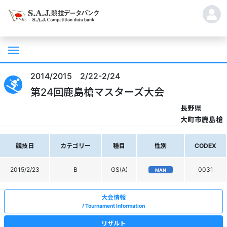
2014/2015 2/22-2/24
第24回鹿島槍マスターズ大会
長野県
大町市鹿島槍
競技日
カテゴリー
種目
性別
CODEX
2015/2/23
B
GS(A)
0031
MAN
大会情報
Tournament Information
リザルト