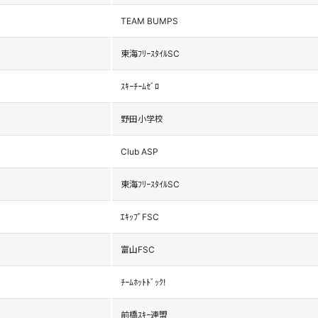
TEAM BUMPS
東海ﾌﾘｰｽﾀｲﾙSC
ｽｷｰﾁｰﾑｾﾞﾛ
野田小学校
Club ASP
東海ﾌﾘｰｽﾀｲﾙSC
ｴｷｯﾌﾟFSC
富山FSC
ﾁｰﾑﾎｯﾄﾄﾞｯｸ!
前橋ｽｷｰ連盟