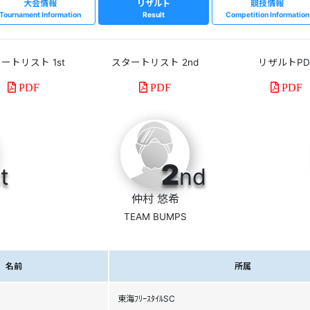
大会情報
リザルト
競技情報
Tournament Information
Result
Competition Information
ートリスト 1st
スタートリスト 2nd
リザルトPD
PDF
PDF
PDF
2
t
nd
仲村 悠希
TEAM BUMPS
名前
所属
東海ﾌﾘｰｽﾀｲﾙSC