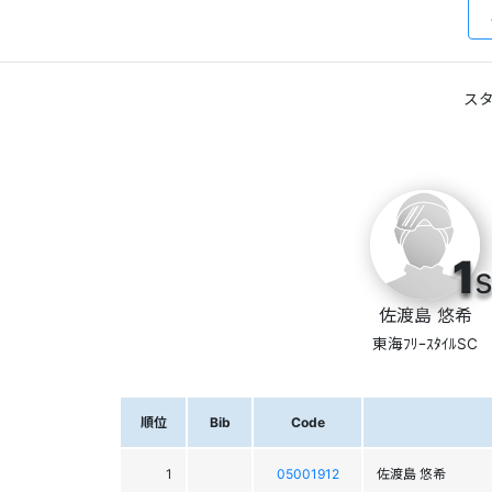
スタ
1
s
佐渡島 悠希
東海ﾌﾘｰｽﾀｲﾙSC
順位
Bib
Code
1
05001912
佐渡島 悠希