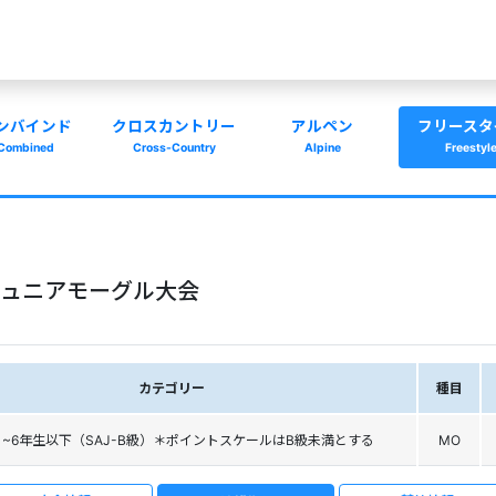
ンバインド
クロスカントリー
アルペン
フリースタ
Combined
Cross-Country
Alpine
Freestyl
府ジュニアモーグル大会
カテゴリー
種目
1~6年生以下（SAJ-B級）＊ポイントスケールはB級未満とする
MO