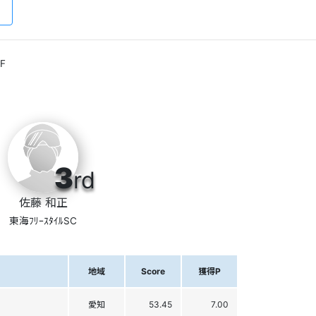
F
3
rd
佐藤 和正
東海ﾌﾘｰｽﾀｲﾙSC
地域
Score
獲得P
愛知
53.45
7.00