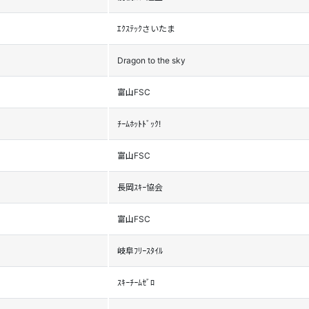
ｴｸｽﾃｯｸさいたま
Dragon to the sky
富山FSC
ﾁｰﾑﾎｯﾄﾄﾞｯｸ!
富山FSC
長岡ｽｷｰ協会
富山FSC
岐阜ﾌﾘｰｽﾀｲﾙ
ｽｷｰﾁｰﾑｾﾞﾛ