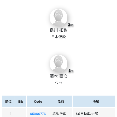
2
nd
島川 拓也
日本仮設
3
rd
藤木 豪心
ｲﾏﾄｸ
順位
Bib
Code
名前
所属
1
05000776
堀島 行真
ﾄﾖﾀ自動車ｽｷｰ部