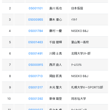
2
05001101
島川 拓也
日本仮設
3
05000955
藤木 豪心
ｲﾏﾄｸ
4
05001784
藤村 一慶
NISEKO B&J
5
05001463
千田 碧輝
富山第一高校
6
05001491
川岡 士真
北翔大学ｽｷｰ部
7
05000915
西沢 岳人
ﾁｰﾑﾘｽﾃﾙ
8
05001713
岡田 匠真
NISEKO B&J
9
05001317
木元 聖大
札幌大学XーSPORTS部
10
05001392
新保 龍登
同志社大学
11
05001027
佐々木 虎
ﾁｰﾑﾎｯﾄﾄﾞｯｸ!