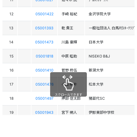
12
05001422
手崎 裕紀
金沢学院大学
13
05001393
乾 貴王
一般社団法人 白馬村ｽｷｰｸﾗﾌﾞ
14
05001473
川島 豪輝
日本大学
15
05001818
中原 旺助
NISEKO B&J
16
05001410
菅野 柊伍
新潟大学
17
05001476
小山 晴叶
松本大学
スクロールできます
18
05001497
押部 信太郎
猪苗代SC
19
05001943
宮下 朔人
伊那東部中学校
20
05001601
長谷川 翔也
ｱｲｴｽｽﾉｰｸﾗﾌﾞ