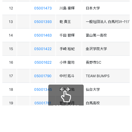
12
05001473
川島 豪輝
日本大学
13
05001393
乾 貴王
一般社団法人 白馬村ｽｷｰｸﾗﾌﾞ
14
05001463
千田 碧輝
富山第一高校
15
05001422
手崎 裕紀
金沢学院大学
16
05001622
小林 龍司
長野市SC
17
05001790
中村 拓斗
TEAM BUMPS
18
05001345
髙久 佳佑
仙台大学
19
05001781
菅野 夢月
白馬高校
スクロールできます
20
05000818
佐々木 流星
ﾌﾘｰｽﾀｲﾙSC
21
05001857
堀尾 英由
TEAM BANKEI