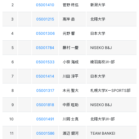
2
05001410
菅野 柊伍
新潟大学
3
05001215
髙岸 岳
北翔大学
4
05001306
元野 響
日本大学
5
05001784
藤村 一慶
NISEKO B&J
6
05001533
小笹 海成
綾羽高校ｽｷｰ部
7
05001414
川田 淳平
日本大学
8
05001317
木元 聖大
札幌大学XーSPORTS部
9
05001818
中原 旺助
NISEKO B&J
10
05001491
川岡 士真
北翔大学ｽｷｰ部
11
05001586
渡辺 銀河
TEAM BANKEI