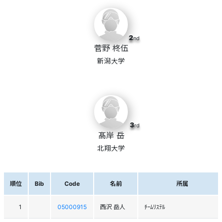
2
nd
菅野 柊伍
新潟大学
3
rd
髙岸 岳
北翔大学
順位
Bib
Code
名前
所属
1
05000915
西沢 岳人
ﾁｰﾑﾘｽﾃﾙ