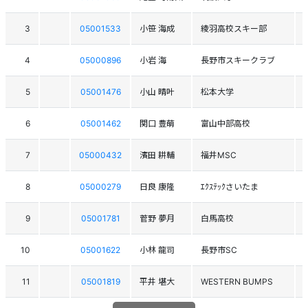
3
05001533
小笹 海成
綾羽高校スキー部
4
05000896
小岩 海
長野市スキークラブ
5
05001476
小山 晴叶
松本大学
6
05001462
関口 豊萌
富山中部高校
7
05000432
濱田 耕輔
福井MSC
8
05000279
日良 康隆
ｴｸｽﾃｯｸさいたま
9
05001781
菅野 夢月
白馬高校
10
05001622
小林 龍司
長野市SC
11
05001819
平井 堪大
WESTERN BUMPS