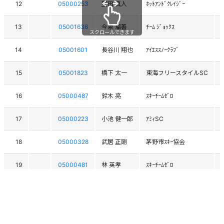
12
05000253
堅田 真人
ﾎｯﾄｱﾝﾄﾞｸﾚｲｼﾞｰ
13
05001636
今泉 瑠善
ﾁｰﾑ ｼﾞｮｯｸｽ
スクロールできます
14
05001601
長谷川 翔也
ｱｲｴｽｽﾉｰｸﾗﾌﾞ
15
05001823
橋下 太一
東海フリースタイルSC
16
05000487
鈴木 亮
ｽｷｰﾁｰﾑｾﾞﾛ
17
05000223
小池 健一郎
ｱﾐｨSC
18
05000328
武居 正剛
茅野市ｽｷｰ協会
19
05000481
林 英孝
ｽｷｰﾁｰﾑｾﾞﾛ
20
05001454
森岡 賢一
イマトク
21
05001644
山崎 裕貴
富山FSC