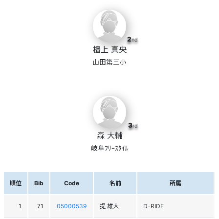
2
nd
檀上 真央
山田第三小
3
rd
森 大輔
岐阜ﾌﾘｰｽﾀｲﾙ
順位
Bib
Code
名前
所属
1
71
05000539
提 雄大
D-RIDE