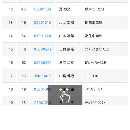
12
43
05001168
澤 博文
岐阜ﾌﾘｰｽﾀｲﾙ
13
15
05001310
片岡 宏樹
関商工高校
14
64
05001524
山本 凌駕
高生中学校
15
6
05000279
日良 康隆
ｴｸｽﾃｯｸさいたま
16
52
05000569
三宅 昌文
It's MIRACLE
17
53
05000495
中島 健治
ﾁｰﾑ3110
18
49
05001066
大原 康生
ｲﾏﾄｸﾒﾃﾞｨｯｸ
19
63
05001213
三宅 利英
ﾁｰﾑ ﾄﾞｶﾞﾝｽﾗｰ
スクロールできます
20
58
05000835
石井 真也
D-RIDE
21
83
05001554
林田 匠
大阪中学校ｼﾞｭﾆｱｽｷｰｸﾗﾌﾞ