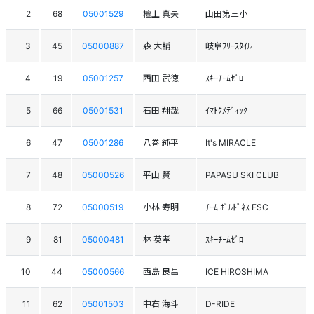
2
68
05001529
檀上 真央
山田第三小
3
45
05000887
森 大輔
岐阜ﾌﾘｰｽﾀｲﾙ
4
19
05001257
西田 武徳
ｽｷｰﾁｰﾑｾﾞﾛ
5
66
05001531
石田 翔哉
ｲﾏﾄｸﾒﾃﾞｨｯｸ
6
47
05001286
八巻 純平
It's MIRACLE
7
48
05000526
平山 賢一
PAPASU SKI CLUB
8
72
05000519
小林 寿明
ﾁｰﾑ ﾎﾞﾙﾄﾞﾈｽ FSC
9
81
05000481
林 英孝
ｽｷｰﾁｰﾑｾﾞﾛ
10
44
05000566
西島 良昌
ICE HIROSHIMA
11
62
05001503
中右 海斗
D-RIDE