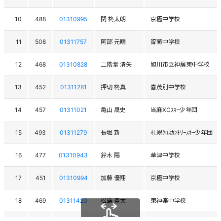
10
488
01310995
関 柊太朗
京極中学校
11
508
01311757
阿部 元晴
留萌中学校
12
468
01310828
二階堂 清矢
旭川市立神居東中学校
13
452
01311281
押切 柊真
喜茂別中学校
14
457
01311021
亀山 晟史
当麻XCｽｷｰ少年団
15
493
01311279
長堀 新
札幌ｸﾛｽｶﾝﾄﾘｰｽｷｰ少年団
16
477
01310943
鈴木 陽
草津中学校
17
451
01310994
加藤 優翔
京極中学校
18
469
01311420
松島 奏太
東神楽中学校