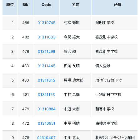
順位
Bib
Code
名前
所属
1
486
01310745
村松 徹郎
陽明中学校
2
482
01311003
今関 雄太
喜茂別中学校
3
476
01311296
藤沢 頼
喜茂別中学校
4
483
01311445
押尾 友晴
個人登録
5
480
01311315
馬場 琥太郎
ｱｶｲｶﾞﾜﾁｭｳｶﾞｯｺｳ
6
481
01311173
中村 昌暉
士別朝日中学校
7
479
01310884
中道 大樹
和寒中学校
8
472
01310951
中屋 稀皓
東神楽中学校
9
478
01310407
中川 恵太
札幌ｸﾛｽｶﾝﾄﾘｰｽｷｰ少年団