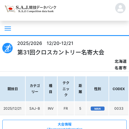
2025/2026 12/20-12/21
第31回クロスカントリー名寄大会
北海道
名寄市
テク
カテゴ
種
距
競技日
ニッ
性別
CODEX
リー
目
離
ク
2025/12/21
SAJ-B
INV
FR
5
0033
MAN
大会情報