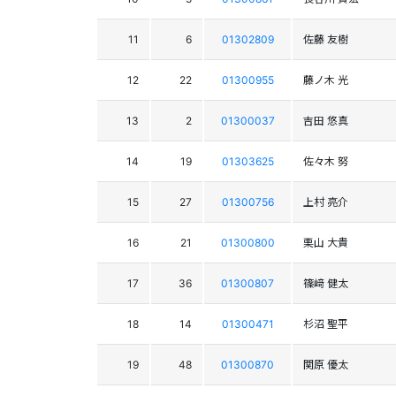
11
6
01302809
佐藤 友樹
12
22
01300955
藤ノ木 光
13
2
01300037
吉田 悠真
14
19
01303625
佐々木 努
15
27
01300756
上村 亮介
16
21
01300800
栗山 大貴
17
36
01300807
篠﨑 健太
18
14
01300471
杉沼 聖平
19
48
01300870
関原 優太