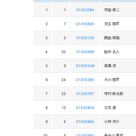
1
1
01301084
宇田 崇二
2
7
01300895
児玉 翔平
3
3
01300135
西田 順風
4
20
01300966
田中 北人
5
9
01300348
高橋 涼
6
24
01300385
大川 翔平
7
23
01300747
市村 耕太郎
8
12
01300804
立花 遼
9
4
01300864
小林 洋介
10
5
01300861
長谷川 貴宏