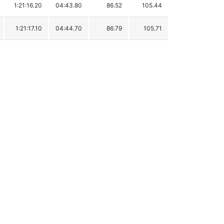
1:21:16.20
04:43.80
86.52
105.44
1:21:17.10
04:44.70
86.79
105.71
1:21:19.60
04:47.20
87.55
106.47
1:21:27.70
04:55.30
90.02
108.94
1:21:33.90
05:01.50
91.91
110.83
1:21:35.40
05:03.00
92.37
111.29
1:21:57.60
05:25.20
99.14
118.06
1:21:58.60
05:26.20
99.44
118.36
1:22:01.50
05:29.10
100.33
119.25
1:22:03.70
05:31.30
101.00
119.92