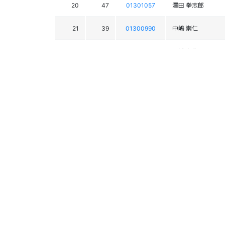
20
47
01301057
澤田 拳志郎
21
39
01300990
中嶋 崇仁
22
13
01300469
三浦 史敬
23
28
01300134
神口 廉
24
34
01300040
向 宏大
25
10
01300851
飯塚 剛
26
46
01303224
荒木 智史
27
30
01303235
櫻庭 寿文
28
25
01300059
西田 大地
29
26
01300922
望月 崇之