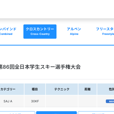
ンバインド
クロスカントリー
アルペン
フリースタ
Combined
Cross-Country
Alpine
Freestyl
第86回全日本学生スキー選手権大会
カテゴリー
種目
テクニック
距離
性
SAJ A
30KF
MA