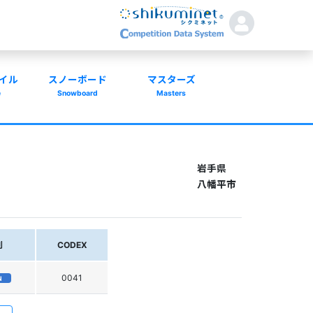
イル
スノーボード
マスターズ
e
Snowboard
Masters
岩手県
八幡平市
別
CODEX
0041
N