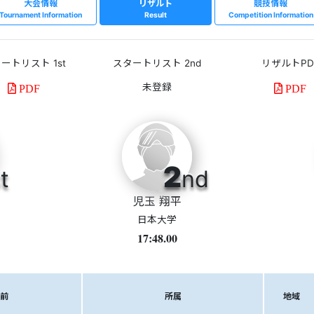
大会情報
リザルト
競技情報
Tournament Information
Result
Competition Information
ートリスト 1st
スタートリスト 2nd
リザルトPD
PDF
PDF
2
t
nd
児玉 翔平
日本大学
17:48.00
前
所属
地域