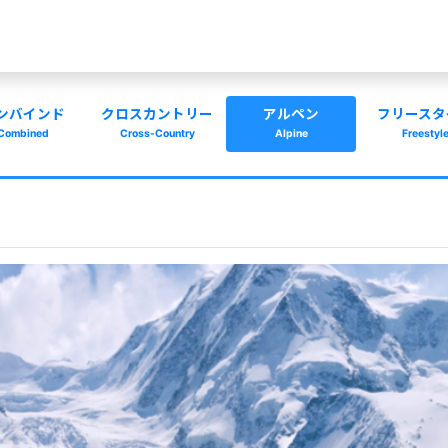
ンバインド
クロスカントリー
アルペン
フリースタ
Combined
Cross-Country
Alpine
Freestyl