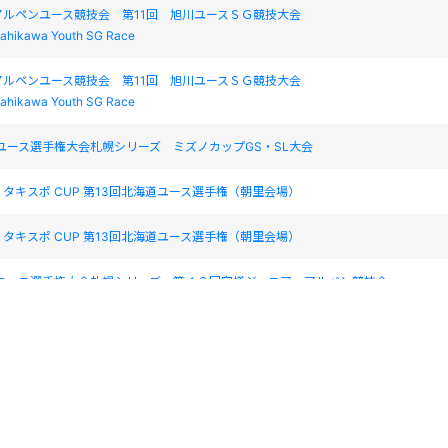
アルペンユース競技会 第11回 旭川ユースＳＧ競技大会
sahikawa Youth SG Race
アルペンユース競技会 第11回 旭川ユースＳＧ競技大会
sahikawa Youth SG Race
道ユース選手権大会札幌シリーズ ミズノカップGS・SL大会
タキスポ CUP 第13回北海道ユース選手権（朝里会場）
タキスポ CUP 第13回北海道ユース選手権（朝里会場）
道ユース選手権大会札幌シリーズ 第４３回宮様ジュニア・アルペン競技会
道 ゆうばりユース大会
do yubari youth competition
かびら源泉郷ユースSL/GS大会
かびら源泉郷ユースSL/GS大会