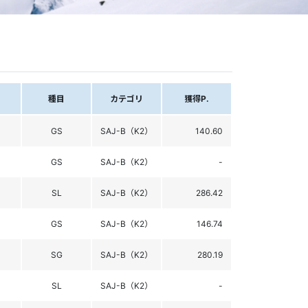
種目
カテゴリ
獲得P.
GS
SAJ-B（K2）
140.60
GS
SAJ-B（K2）
-
SL
SAJ-B（K2）
286.42
GS
SAJ-B（K2）
146.74
SG
SAJ-B（K2）
280.19
SL
SAJ-B（K2）
-