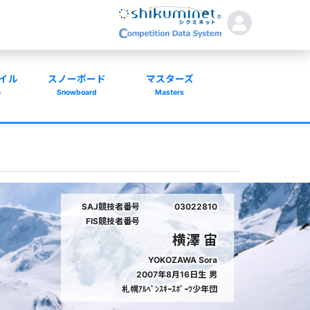
イル
スノーボード
マスターズ
e
Snowboard
Masters
SAJ競技者番号
03022810
FIS競技者番号
横澤 宙
YOKOZAWA Sora
2007年8月16日生
男
札幌ｱﾙﾍﾟﾝｽｷｰｽﾎﾟｰﾂ少年団