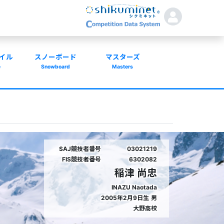
イル
スノーボード
マスターズ
e
Snowboard
Masters
SAJ競技者番号
03021219
FIS競技者番号
6302082
稲津 尚忠
INAZU Naotada
2005年2月9日生
男
大野高校