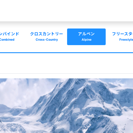
ンバインド
クロスカントリー
アルペン
フリースタ
Combined
Cross-Country
Alpine
Freestyl