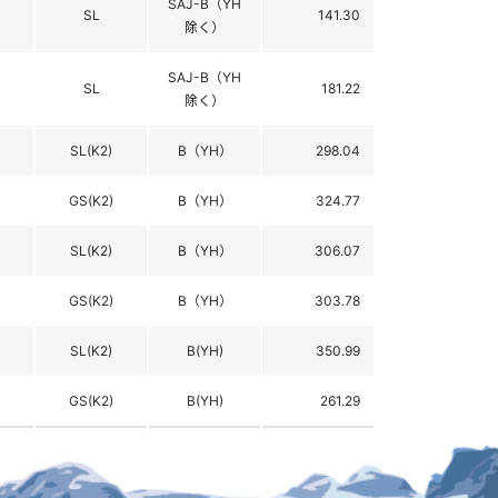
SAJ-B（YH
SL
141.30
除く）
SAJ-B（YH
SL
181.22
除く）
SL(K2)
B（YH）
298.04
GS(K2)
B（YH）
324.77
SL(K2)
B（YH）
306.07
GS(K2)
B（YH）
303.78
SL(K2)
B(YH)
350.99
GS(K2)
B(YH)
261.29