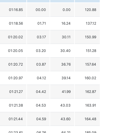
01:16.85
00.00
0.00
120.88
01:18.56
01.71
16.24
137.12
01:20.02
03.17
30.11
150.99
01:20.05
03.20
30.40
151.28
01:20.72
03.87
36.76
157.64
01:20.97
04.12
39.14
160.02
01:21.27
04.42
41.99
162.87
01:21.38
04.53
43.03
163.91
01:21.44
04.59
43.60
164.48
01:23.61
06.76
64.21
185.09