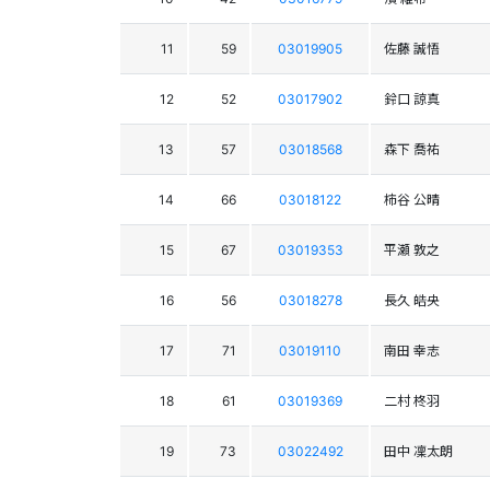
11
59
03019905
佐藤 誠悟
12
52
03017902
鈴口 諒真
13
57
03018568
森下 喬祐
14
66
03018122
柿谷 公晴
15
67
03019353
平瀬 敦之
16
56
03018278
長久 皓央
17
71
03019110
南田 幸志
18
61
03019369
二村 柊羽
19
73
03022492
田中 凜太朗