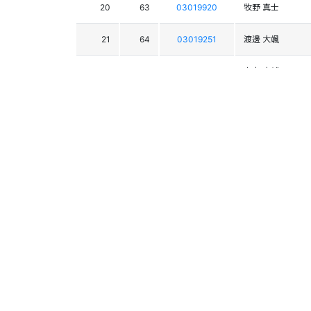
20
63
03019920
牧野 真士
21
64
03019251
渡邊 大颯
22
72
03018129
宮本 大輔
23
47
03017914
村井 堅
24
69
03021219
稲津 尚忠
25
70
03020686
山岸 康平
26
74
03022670
細道 理暉
44
03017237
野本 和愛
48
03018355
五十嵐 陽
49
03018091
関戸 誠