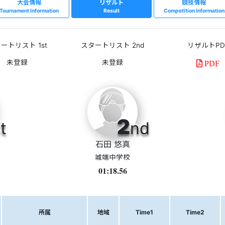
大会情報
リザルト
競技情報
Tournament Information
Result
Competition Information
ートリスト 1st
スタートリスト 2nd
リザルトPD
PDF
2
t
nd
石田 悠真
城端中学校
01:18.56
所属
地域
Time1
Time2