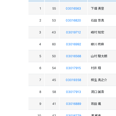
1
55
03016563
下畑 勇登
2
53
03016820
石田 悠真
3
43
03019712
峰村 知宏
4
60
03016992
緑川 柊麻
5
50
03016568
山村 駿太朗
6
54
03017915
村井 翔
7
45
03019358
桐生 真之介
8
58
03017913
洞口 誠吾
9
41
03016889
若田 颯
10
42
03016779
濱 維希