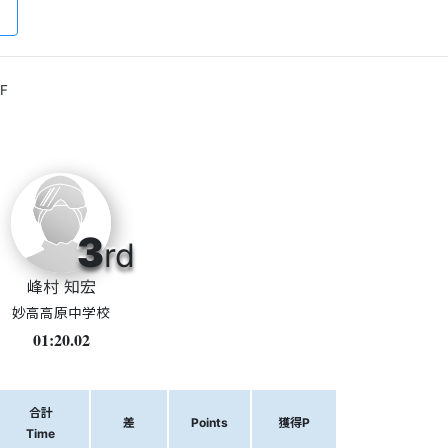
F
3
rd
峰村 知宏
妙高高原中学校
01:20.02
合計
差
Points
獲得P
Time