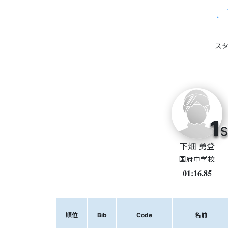
スタ
1
s
下畑 勇登
国府中学校
01:16.85
順位
Bib
Code
名前