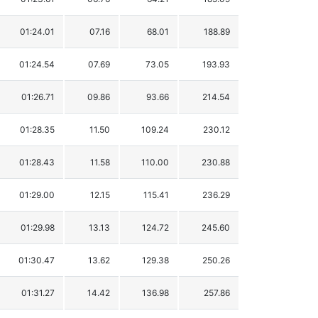
01:24.01
07.16
68.01
188.89
01:24.54
07.69
73.05
193.93
01:26.71
09.86
93.66
214.54
01:28.35
11.50
109.24
230.12
01:28.43
11.58
110.00
230.88
01:29.00
12.15
115.41
236.29
01:29.98
13.13
124.72
245.60
01:30.47
13.62
129.38
250.26
01:31.27
14.42
136.98
257.86