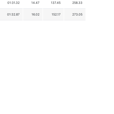
01:31.32
14.47
137.45
258.33
01:32.87
16.02
152.17
273.05
01:33.34
16.49
156.64
277.52
01:33.62
16.77
159.30
280.18
01:35.50
18.65
177.16
298.04
01:38.34
21.49
204.13
325.01
01:45.07
28.22
268.06
388.94