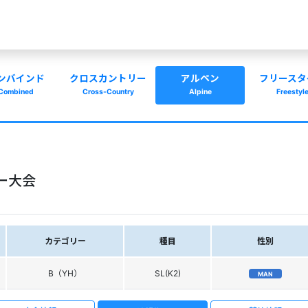
ンバインド
クロスカントリー
アルペン
フリースタ
Combined
Cross-Country
Alpine
Freestyl
ー大会
カテゴリー
種目
性別
B（YH）
SL(K2)
MAN