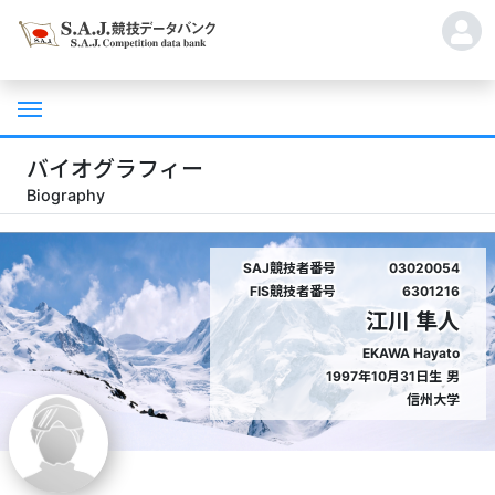
バイオグラフィー
Biography
SAJ競技者番号
03020054
FIS競技者番号
6301216
江川 隼人
EKAWA Hayato
1997年10月31日生
男
信州大学