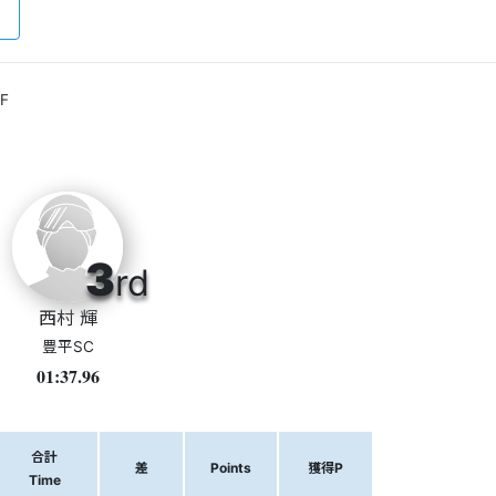
F
3
rd
西村 輝
豊平SC
01:37.96
合計
差
Points
獲得P
Time