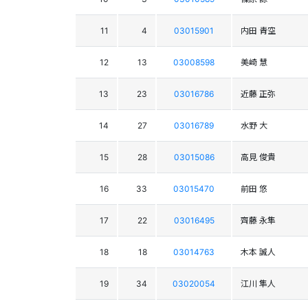
11
4
03015901
内田 青空
12
13
03008598
美崎 慧
13
23
03016786
近藤 正弥
14
27
03016789
水野 大
15
28
03015086
高見 俊貴
16
33
03015470
前田 悠
17
22
03016495
齊藤 永隼
18
18
03014763
木本 誠人
19
34
03020054
江川 隼人