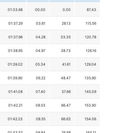
01:33.68
00.00
0.00
87.43
01:37.29
03.61
28.13
115.56
01:37.96
04.28
33.35
120.78
01:38.65
04.97
38.73
126.16
01:39.02
05.34
41.61
129.04
01:39.90
06.22
48.47
135.90
01:41.08
07.40
57.66
145.09
01:42.21
08.53
66.47
153.90
01:42.23
08.55
66.63
154.06
01:43.52
09.84
76.68
164.11