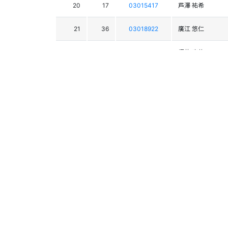
20
17
03015417
芦澤 祐希
21
36
03018922
廣江 悠仁
22
16
03015469
堀井 亮佑
23
24
03017140
勝正 雄大
24
32
03020702
似田 優太
25
31
03014218
藤木 丈司
26
35
03016585
中岡 慶輔
27
29
03017574
西崎 大悟
37
03022070
沖 健太朗
30
03016895
中津 凜