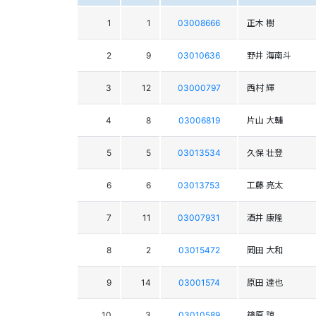
1
1
03008666
正木 樹
2
9
03010636
野井 海南斗
3
12
03000797
西村 輝
4
8
03006819
片山 大輔
5
5
03013534
久保 壮登
6
6
03013753
工藤 亮太
7
11
03007931
酒井 康隆
8
2
03015472
岡田 大和
9
14
03001574
原田 達也
10
3
03010589
篠原 諒