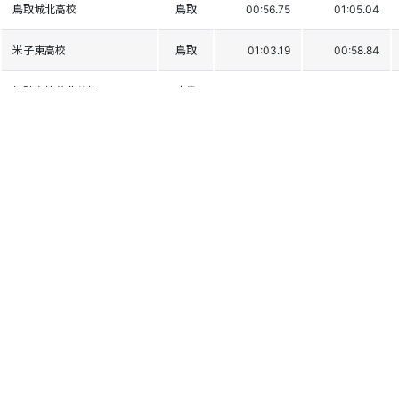
鳥取城北高校
鳥取
00:56.75
01:05.04
米子東高校
鳥取
01:03.19
00:58.84
加計高校芸北分校
広島
01:13.26
00:56.10
鈴鹿高校
三重
00:53.75
01:16.98
大阪大学
学連
01:06.13
01:05.33
津山工業高校
岡山
01:03.80
01:09.42
小松島西高等学校
徳島
01:08.67
01:07.20
新宿SC
東京
01:02.69
01:16.84
加計高校芸北分校
広島
DNF1
広島新庄高校
広島
DSQ1