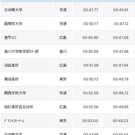
立命館大学
学連
00:47.77
00:45.91
國學院大学
学連
00:50.17
00:47.12
豊平SC
広島
00:50.90
00:47.06
香川大学医学部ｽｷｰ部
香川
00:50.99
00:47.66
沼田高校
広島
00:51.38
00:47.64
獨協高校
東京
00:50.12
00:49.78
関西学院大学
学連
00:52.36
00:48.72
加計高校芸北分校
広島
00:52.56
00:49.65
ﾃﾞｻﾝﾄｽｷｰﾁｰﾑ
東京
00:53.00
00:49.23
立命館大学
学連
00:47.98
00:55.54