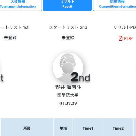
大会情報
リザルト
競技情報
Tournament Information
Result
Competition Information
ートリスト 1st
スタートリスト 2nd
リザルトPD
PDF
2
t
nd
野井 海南斗
國學院大学
01:37.29
所属
地域
Time1
Time2