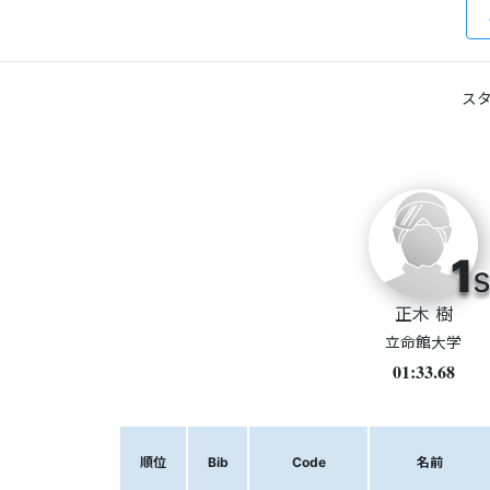
スタ
1
s
正木 樹
立命館大学
01:33.68
順位
Bib
Code
名前