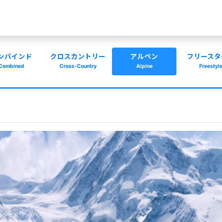
ンバインド
クロスカントリー
アルペン
フリースタ
Combined
Cross-Country
Alpine
Freestyl