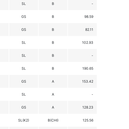
SL
B
-
GS
B
98.59
GS
B
82.11
SL
B
102.93
SL
B
-
SL
B
190.65
GS
A
153.42
SL
A
-
GS
A
128.23
SL(K2)
B(CHI)
125.56