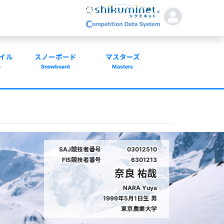
イル
スノーボード
マスターズ
e
Snowboard
Masters
SAJ競技者番号
03012510
FIS競技者番号
6301213
奈良 祐哉
NARA Yuya
1999年5月1日生
男
東京農業大学