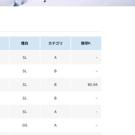
種目
カテゴリ
獲得P.
SL
A
-
SL
B
-
SL
B
80.94
SL
B
-
SL
A
-
GS
A
-