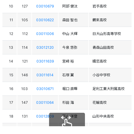
10
127
03010679
阿部 健汰
岩手高校
11
105
03010622
森田 智也
鶴来高校
12
112
03011006
中山 大輝
日大山形高等学校
13
114
03012120
今泉 悠弥
青森山田高校
14
121
03011639
宮﨑 裕
嬬恋高校
15
146
03011614
石塚 翼
小谷中学校
16
103
03010671
堀口 直暉
足利工業大附属高校
17
147
03011064
杉田 海
花輪高校
18
131
03012809
下山 洋登
山形中央高校
19
113
03000720
松本 嶺
東京農業大学