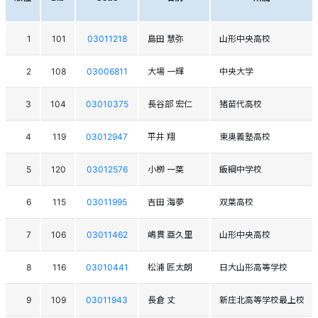
1
101
03011218
島田 慧弥
山形中央高校
2
108
03006811
大場 一輝
中央大学
3
104
03010375
長谷部 宏仁
猪苗代高校
4
119
03012947
平井 翔
東奥義塾高校
5
120
03012576
小栁 一葉
飯綱中学校
6
115
03011995
吉田 海夢
双葉高校
7
106
03011462
嶋貫 亜久里
山形中央高校
8
116
03010441
松浦 匠太朗
日大山形高等学校
9
109
03011943
長倉 丈
新庄北高等学校最上校