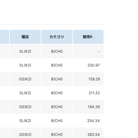
種目
カテゴリ
獲得P.
SL(K2)
B(CHI)
-
SL(K2)
B(CHI)
230.97
GS(K2)
B(CHI)
159.29
SL(K2)
B(CHI)
211.32
GS(K2)
B(CHI)
164.39
SL(K2)
B(CHI)
254.34
GS(K2)
B(CHI)
283.54