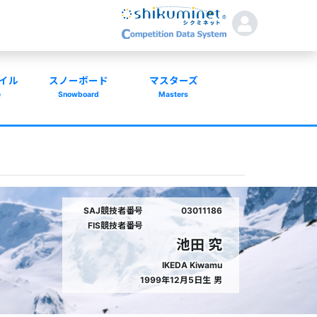
イル
スノーボード
マスターズ
e
Snowboard
Masters
SAJ競技者番号
03011186
FIS競技者番号
池田 究
IKEDA Kiwamu
1999年12月5日生
男