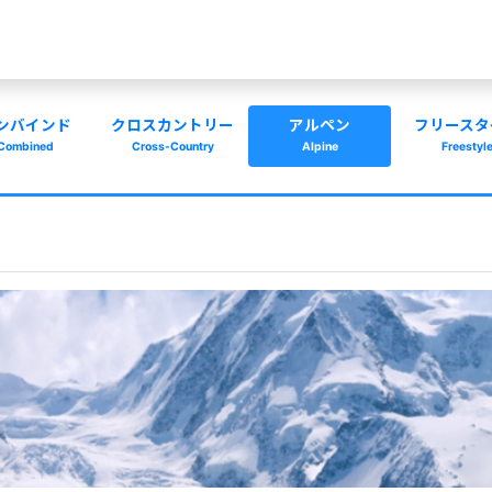
ンバインド
クロスカントリー
アルペン
フリースタ
Combined
Cross-Country
Alpine
Freestyl